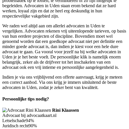
problematiek op te lossen, te verminderen of zo fijn mogelijk te
begeleiden. Advocaten in Uden staan erom bekend dat ze hard
werken, loyaal zijn en dat ze heel erg deskundig in hun
respectievelijke vakgebied zijn.
We raden wel altijd aan om allerlei advocaten in Uden te
vergelijken. Advocaten rekenen vrij uiteenlopende tarieven, op basis
van hun eerdere projecten of discipline. Bovendien moet wel
genoemd worden dat een goedkope advocaat niet per definitie een
minder goede advocaat is, dan indien je kiest voor een hele dure
advocaat te gaan. Ga vooral voor jezelf na bij welke advocaten in
Uden je je het beste voelt. De persoonlijke klik is namelijk enorm
belangrijk, zeker als de drijfveer tot het inschakelen van een
advocaat ook een vrij intieme en persoonlijke aangelegenheid is.
Indien je via ons vrijblijvend een offerte aanvraagt, krijg je meteen
een correct aanbod. Via ons krijg je immers uitsluitend de beste
advocaten in Uden, zodat je zeker bent van kwaliteit.
Persoonlijke tips nodig?
Rini Klaassen
Advocaat bij advocaatkaart.nl
Letselschade
94%
Juridisch recht
90%