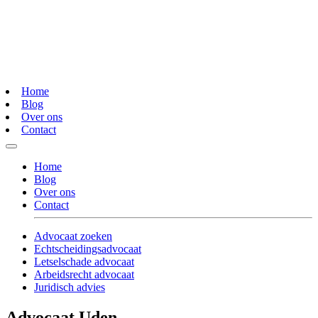
Home
Blog
Over ons
Contact
Home
Blog
Over ons
Contact
Advocaat zoeken
Echtscheidingsadvocaat
Letselschade advocaat
Arbeidsrecht advocaat
Juridisch advies
Advocaat Uden