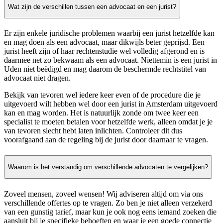
Wat zijn de verschillen tussen een advocaat en een jurist?
Er zijn enkele juridische problemen waarbij een jurist hetzelfde kan
en mag doen als een advocaat, maar dikwijls beter geprijsd. Een
jurist heeft zijn of haar rechtenstudie wel volledig afgerond en is
daarmee net zo bekwaam als een advocaat. Niettemin is een jurist in
Uden niet beëdigd en mag daarom de beschermde rechtstitel van
advocaat niet dragen.
Bekijk van tevoren wel iedere keer even of de procedure die je
uitgevoerd wilt hebben wel door een jurist in Amsterdam uitgevoerd
kan en mag worden. Het is natuurlijk zonde om twee keer een
specialist te moeten betalen voor hetzelfde werk, alleen omdat je je
van tevoren slecht hebt laten inlichten. Controleer dit dus
voorafgaand aan de regeling bij de jurist door daarnaar te vragen.
Waarom is het verstandig om verschillende advocaten te vergelijken?
Zoveel mensen, zoveel wensen! Wij adviseren altijd om via ons
verschillende offertes op te vragen. Zo ben je niet alleen verzekerd
van een gunstig tarief, maar kun je ook nog eens iemand zoeken die
aansluit bij je specifieke behoeften en waar je een goede connectie