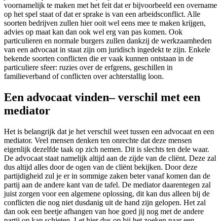
voornamelijk te maken met het feit dat er bijvoorbeeld een overname
op het spel staat of dat er sprake is van een arbeidsconflict. Alle
soorten bedrijven zullen hier ooit wel eens mee te maken krijgen,
advies op maat kan dan ook wel erg van pas komen. Ook
particulieren en normale burgers zullen dankzij de werkzaamheden
van een advocaat in staat zijn om juridisch ingedekt te zijn. Enkele
bekende soorten conflicten die er vaak kunnen ontstaan in de
particuliere sfeer: ruzies over de erfgrens, geschillen in
familieverband of conflicten over achterstallig loon.
Een advocaat vinden– verschil met een
mediator
Het is belangrijk dat je het verschil weet tussen een advocaat en een
mediator. Veel mensen denken ten onrechte dat deze mensen
eigenlijk dezelfde taak op zich nemen. Dit is slechts ten dele waar.
De advocaat staat namelijk altijd aan de zijde van de cliënt. Deze zal
dus altijd alles door de ogen van de cliënt bekijken. Door deze
partijdigheid zul je er in sommige zaken beter vanaf komen dan de
partij aan de andere kant van de tafel. De mediator daarentegen zal
juist zorgen voor een algemene oplossing, dit kan dus alleen bij de
conflicten die nog niet dusdanig uit de hand zijn gelopen. Het zal
dan ook een beetje afhangen van hoe goed jij nog met de andere
partij op kan schieten. Let hier dus op bij het zoeken naar een