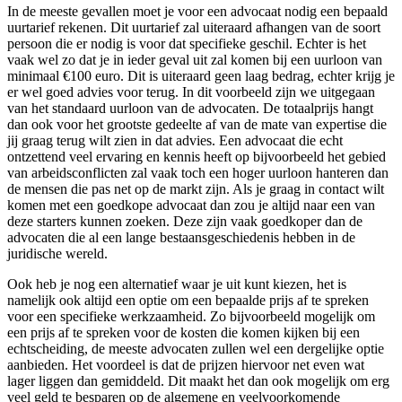
In de meeste gevallen moet je voor een advocaat nodig een bepaald
uurtarief rekenen. Dit uurtarief zal uiteraard afhangen van de soort
persoon die er nodig is voor dat specifieke geschil. Echter is het
vaak wel zo dat je in ieder geval uit zal komen bij een uurloon van
minimaal €100 euro. Dit is uiteraard geen laag bedrag, echter krijg je
er wel goed advies voor terug. In dit voorbeeld zijn we uitgegaan
van het standaard uurloon van de advocaten. De totaalprijs hangt
dan ook voor het grootste gedeelte af van de mate van expertise die
jij graag terug wilt zien in dat advies. Een advocaat die echt
ontzettend veel ervaring en kennis heeft op bijvoorbeeld het gebied
van arbeidsconflicten zal vaak toch een hoger uurloon hanteren dan
de mensen die pas net op de markt zijn. Als je graag in contact wilt
komen met een goedkope advocaat dan zou je altijd naar een van
deze starters kunnen zoeken. Deze zijn vaak goedkoper dan de
advocaten die al een lange bestaansgeschiedenis hebben in de
juridische wereld.
Ook heb je nog een alternatief waar je uit kunt kiezen, het is
namelijk ook altijd een optie om een bepaalde prijs af te spreken
voor een specifieke werkzaamheid. Zo bijvoorbeeld mogelijk om
een prijs af te spreken voor de kosten die komen kijken bij een
echtscheiding, de meeste advocaten zullen wel een dergelijke optie
aanbieden. Het voordeel is dat de prijzen hiervoor net even wat
lager liggen dan gemiddeld. Dit maakt het dan ook mogelijk om erg
veel geld te besparen op de algemene en veelvoorkomende