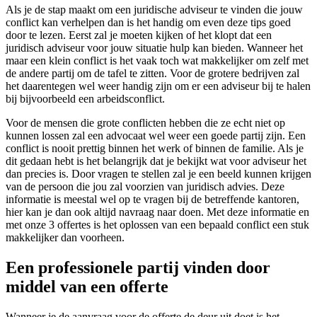
Als je de stap maakt om een juridische adviseur te vinden die jouw
conflict kan verhelpen dan is het handig om even deze tips goed
door te lezen. Eerst zal je moeten kijken of het klopt dat een
juridisch adviseur voor jouw situatie hulp kan bieden. Wanneer het
maar een klein conflict is het vaak toch wat makkelijker om zelf met
de andere partij om de tafel te zitten. Voor de grotere bedrijven zal
het daarentegen wel weer handig zijn om er een adviseur bij te halen
bij bijvoorbeeld een arbeidsconflict.
Voor de mensen die grote conflicten hebben die ze echt niet op
kunnen lossen zal een advocaat wel weer een goede partij zijn. Een
conflict is nooit prettig binnen het werk of binnen de familie. Als je
dit gedaan hebt is het belangrijk dat je bekijkt wat voor adviseur het
dan precies is. Door vragen te stellen zal je een beeld kunnen krijgen
van de persoon die jou zal voorzien van juridisch advies. Deze
informatie is meestal wel op te vragen bij de betreffende kantoren,
hier kan je dan ook altijd navraag naar doen. Met deze informatie en
met onze 3 offertes is het oplossen van een bepaald conflict een stuk
makkelijker dan voorheen.
Een professionele partij vinden door
middel van een offerte
Wanneer je de aanvraag voor de offerte de deur uit doet is het