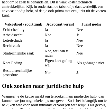
hebt om je zaak te behandelen. Dit is vaak kostentechnisch
aantrekkelijker. Kijk in onderstaande tabel of je daadwerkelijk een
advocaat nodig hebt, of dat je ook prima met een jurist uit de voeten
kunt.
Vakgebied / soort zaak
Advocaat vereist
Jurist nodig
Echtscheiding
Ja
Nee
Arbeidsrecht
Nee
Ja
Letselschade
Ja
Nee
Rechtszaak
Ja
Nee
Nee, wel aan te
Strafrechtelijke zaak
Nee
raden
Eigen kort geding
Kort Geding
Als gedaagde niet
wel
Bestuursrechtelijke
Nee
Ja
procedure
Ook zoeken naar juridische hulp
Wanneer je de keuze maakt om te zoeken naar juridische hulp, dan
kunnen we jou nog enkele tips meegeven. Zo is het belangrijk om te
bekijken wat voor soort uitkomst er voor jou wenselijk is als gevolg