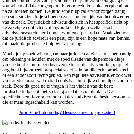
van het conflict. Zet voor jezelf uiteen of je bijvoorbeeld graag iets
zou willen of dat de tegenpartij bijvoorbeeld bepaalde verplichtingen
na zal moeten komen. De juridische hulp zal ervoor zorgen dat jij
een stuk steviger in je schoenen zal staan ten tijde van het uitwerken
van de zaak. De juridisch adviseur die zich in het specifiek richt op
de zakelijke conflicten zal bijvoorbeeld kijken welke soort
arbeidsvoorwaarden er kunnen worden afgesproken. Vaak zien we
dat de juridisch adviseur een partij zijn is een hoge mate van kennis,
dit maakt de juridische hulp wel zo prettig.
Mocht je op zoek willen gaan naar juridisch advies dan is het handig
om rekening te houden met de specialisatie van de persoon die je
voor je hebt. Controleer dus even extra of de adviseur die jij op het
oog hebt bijvoorbeeld gespecialiseerd is in familierecht, arbeidsrecht
of een ander soort rechtsgebied. Een reguliere adviseur is er ook wel
voor advies, maar wat extra kennis is natuurlijk wel prettiger voor de
zaak. Door dit goed na te vragen is het vinden van de beste
juridische hulp echt niet zo lastig als dat je zou denken. De
specifieke kennis zorgt ervoor dat deze adviseur de beste persoon is
die er maar ingeschakeld kan worden.
Juridische hulp nodig? Bespaar direct op je kosten!