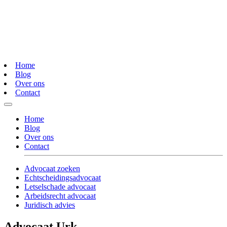
Home
Blog
Over ons
Contact
Home
Blog
Over ons
Contact
Advocaat zoeken
Echtscheidingsadvocaat
Letselschade advocaat
Arbeidsrecht advocaat
Juridisch advies
Advocaat Urk