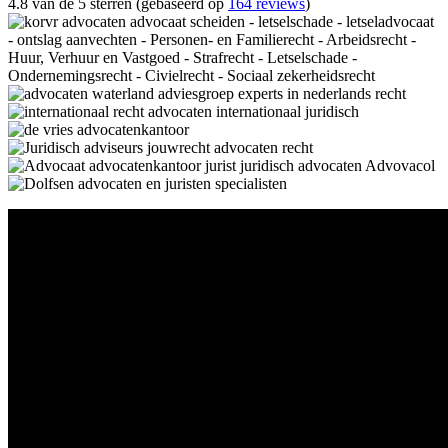
4.8 van de 5 sterren (gebaseerd op
164 reviews
)