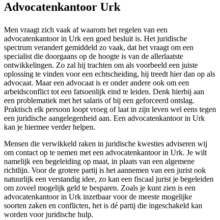
Advocatenkantoor Urk
Men vraagt zich vaak af waarom het regelen van een
advocatenkantoor in Urk een goed besluit is. Het juridische
spectrum verandert gemiddeld zo vaak, dat het vraagt om een
specialist die doorgaans op de hoogte is van de allerlaatste
ontwikkelingen. Zo zal hij trachten om als voorbeeld een juiste
oplossing te vinden voor een echtscheiding, hij treedt hier dan op als
advocaat. Maar een advocaat is er onder andere ook om een
arbeidsconflict tot een fatsoenlijk eind te leiden. Denk hierbij aan
een problematiek met het salaris of bij een geforceerd ontslag.
Praktisch elk persoon loopt vroeg of laat in zijn leven wel eens tegen
een juridische aangelegenheid aan. Een advocatenkantoor in Urk
kan je hiermee verder helpen.
Mensen die verwikkeld raken in juridische kwesties adviseren wij
om contact op te nemen met een advocatenkantoor in Urk. Je wilt
namelijk een begeleiding op maat, in plaats van een algemene
richtlijn. Voor de grotere partij is het aannemen van een jurist ook
natuurlijk een verstandig idee, zo kan een fiscaal jurist je begeleiden
om zoveel mogelijk geld te besparen. Zoals je kunt zien is een
advocatenkantoor in Urk inzetbaar voor de meeste mogelijke
soorten zaken en conflicten, het is dé partij die ingeschakeld kan
worden voor juridische hulp.