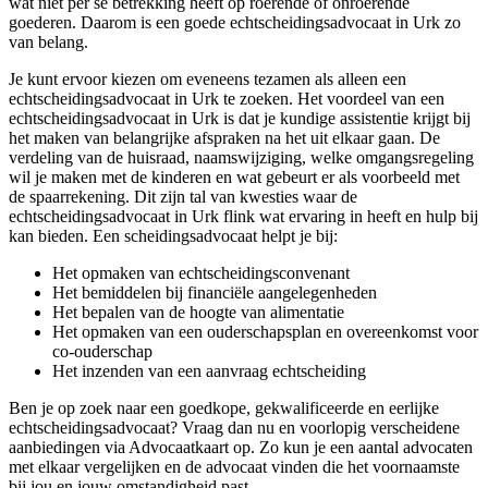
wat niet per sé betrekking heeft op roerende of onroerende
goederen. Daarom is een goede echtscheidingsadvocaat in Urk zo
van belang.
Je kunt ervoor kiezen om eveneens tezamen als alleen een
echtscheidingsadvocaat in Urk te zoeken. Het voordeel van een
echtscheidingsadvocaat in Urk is dat je kundige assistentie krijgt bij
het maken van belangrijke afspraken na het uit elkaar gaan. De
verdeling van de huisraad, naamswijziging, welke omgangsregeling
wil je maken met de kinderen en wat gebeurt er als voorbeeld met
de spaarrekening. Dit zijn tal van kwesties waar de
echtscheidingsadvocaat in Urk flink wat ervaring in heeft en hulp bij
kan bieden. Een scheidingsadvocaat helpt je bij:
Het opmaken van echtscheidingsconvenant
Het bemiddelen bij financiële aangelegenheden
Het bepalen van de hoogte van alimentatie
Het opmaken van een ouderschapsplan en overeenkomst voor
co-ouderschap
Het inzenden van een aanvraag echtscheiding
Ben je op zoek naar een goedkope, gekwalificeerde en eerlijke
echtscheidingsadvocaat? Vraag dan nu en voorlopig verscheidene
aanbiedingen via Advocaatkaart op. Zo kun je een aantal advocaten
met elkaar vergelijken en de advocaat vinden die het voornaamste
bij jou en jouw omstandigheid past.