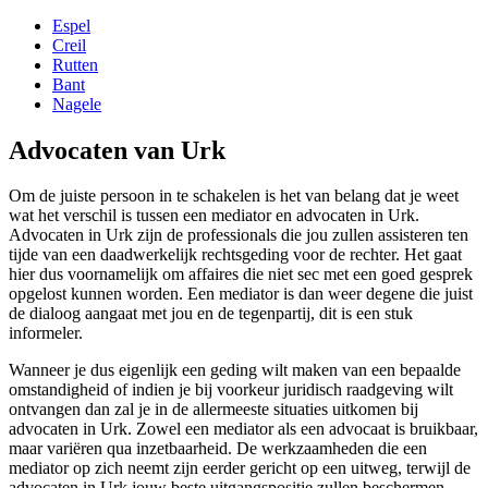
Espel
Creil
Rutten
Bant
Nagele
Advocaten van Urk
Om de juiste persoon in te schakelen is het van belang dat je weet
wat het verschil is tussen een mediator en advocaten in Urk.
Advocaten in Urk zijn de professionals die jou zullen assisteren ten
tijde van een daadwerkelijk rechtsgeding voor de rechter. Het gaat
hier dus voornamelijk om affaires die niet sec met een goed gesprek
opgelost kunnen worden. Een mediator is dan weer degene die juist
de dialoog aangaat met jou en de tegenpartij, dit is een stuk
informeler.
Wanneer je dus eigenlijk een geding wilt maken van een bepaalde
omstandigheid of indien je bij voorkeur juridisch raadgeving wilt
ontvangen dan zal je in de allermeeste situaties uitkomen bij
advocaten in Urk. Zowel een mediator als een advocaat is bruikbaar,
maar variëren qua inzetbaarheid. De werkzaamheden die een
mediator op zich neemt zijn eerder gericht op een uitweg, terwijl de
advocaten in Urk jouw beste uitgangspositie zullen beschermen.