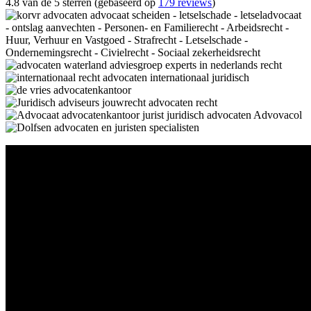
4.8 van de 5 sterren (gebaseerd op
179 reviews
)