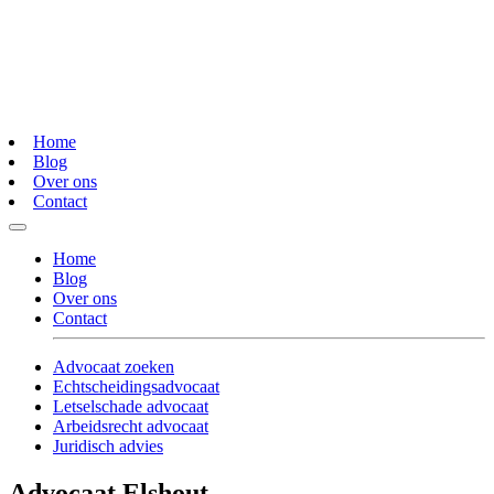
Home
Blog
Over ons
Contact
Home
Blog
Over ons
Contact
Advocaat zoeken
Echtscheidingsadvocaat
Letselschade advocaat
Arbeidsrecht advocaat
Juridisch advies
Advocaat Elshout