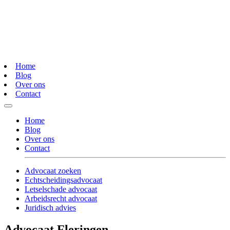
Home
Blog
Over ons
Contact
Home
Blog
Over ons
Contact
Advocaat zoeken
Echtscheidingsadvocaat
Letselschade advocaat
Arbeidsrecht advocaat
Juridisch advies
Advocaat Fleringen