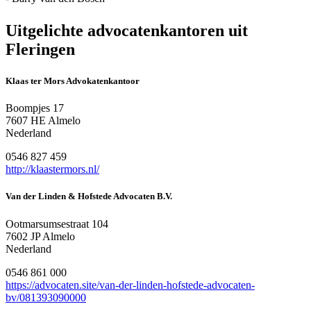
Uitgelichte advocatenkantoren uit
Fleringen
Klaas ter Mors Advokatenkantoor
Boompjes 17
7607 HE Almelo
Nederland
0546 827 459
http://klaastermors.nl/
Van der Linden & Hofstede Advocaten B.V.
Ootmarsumsestraat 104
7602 JP Almelo
Nederland
0546 861 000
https://advocaten.site/van-der-linden-hofstede-advocaten-
bv/081393090000