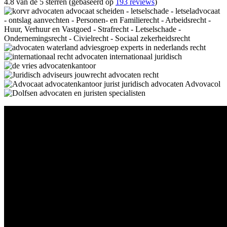
4.8 van de 5 sterren (gebaseerd op
193 reviews
)