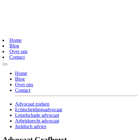
Home
Blog
Over ons
Contact
Home
Blog
Over ons
Contact
Advocaat zoeken
Echtscheidingsadvocaat
Letselschade advocaat
Arbeidsrecht advocaat
Juridisch advies
Advocaat Grafhorst