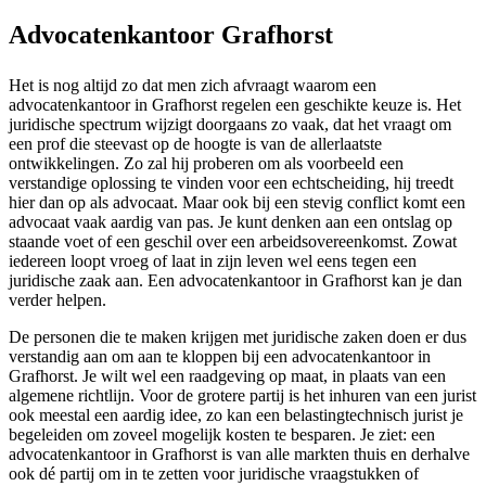
Advocatenkantoor Grafhorst
Het is nog altijd zo dat men zich afvraagt waarom een
advocatenkantoor in Grafhorst regelen een geschikte keuze is. Het
juridische spectrum wijzigt doorgaans zo vaak, dat het vraagt om
een prof die steevast op de hoogte is van de allerlaatste
ontwikkelingen. Zo zal hij proberen om als voorbeeld een
verstandige oplossing te vinden voor een echtscheiding, hij treedt
hier dan op als advocaat. Maar ook bij een stevig conflict komt een
advocaat vaak aardig van pas. Je kunt denken aan een ontslag op
staande voet of een geschil over een arbeidsovereenkomst. Zowat
iedereen loopt vroeg of laat in zijn leven wel eens tegen een
juridische zaak aan. Een advocatenkantoor in Grafhorst kan je dan
verder helpen.
De personen die te maken krijgen met juridische zaken doen er dus
verstandig aan om aan te kloppen bij een advocatenkantoor in
Grafhorst. Je wilt wel een raadgeving op maat, in plaats van een
algemene richtlijn. Voor de grotere partij is het inhuren van een jurist
ook meestal een aardig idee, zo kan een belastingtechnisch jurist je
begeleiden om zoveel mogelijk kosten te besparen. Je ziet: een
advocatenkantoor in Grafhorst is van alle markten thuis en derhalve
ook dé partij om in te zetten voor juridische vraagstukken of