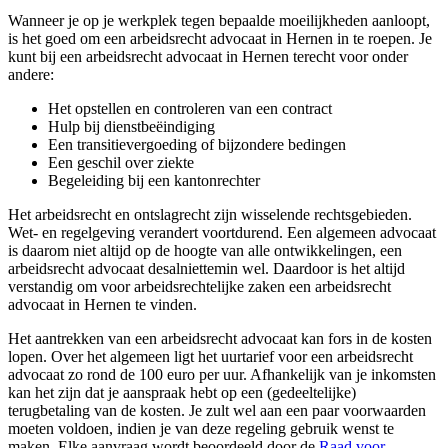
Wanneer je op je werkplek tegen bepaalde moeilijkheden aanloopt,
is het goed om een arbeidsrecht advocaat in Hernen in te roepen. Je
kunt bij een arbeidsrecht advocaat in Hernen terecht voor onder
andere:
Het opstellen en controleren van een contract
Hulp bij dienstbeëindiging
Een transitievergoeding of bijzondere bedingen
Een geschil over ziekte
Begeleiding bij een kantonrechter
Het arbeidsrecht en ontslagrecht zijn wisselende rechtsgebieden.
Wet- en regelgeving verandert voortdurend. Een algemeen advocaat
is daarom niet altijd op de hoogte van alle ontwikkelingen, een
arbeidsrecht advocaat desalniettemin wel. Daardoor is het altijd
verstandig om voor arbeidsrechtelijke zaken een arbeidsrecht
advocaat in Hernen te vinden.
Het aantrekken van een arbeidsrecht advocaat kan fors in de kosten
lopen. Over het algemeen ligt het uurtarief voor een arbeidsrecht
advocaat zo rond de 100 euro per uur. Afhankelijk van je inkomsten
kan het zijn dat je aanspraak hebt op een (gedeeltelijke)
terugbetaling van de kosten. Je zult wel aan een paar voorwaarden
moeten voldoen, indien je van deze regeling gebruik wenst te
maken. Elke aanvraag wordt beoordeeld door de
Raad voor