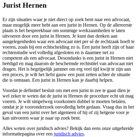
Jurist Hernen
Er zijn situaties waar je niet direct op zoek bent naar een advocaat,
maar mogelijk meer hebt aan een jurist in Hernen. Op de allereerste
plaats is het bespreekbaar om sommige werkzaamheden te laten
uitvoeren door een jurist in Hernen. Je kunt dan denken aan
aangelegenheden waar een advocaat niet per sé de rechtzaak hoeft te
voeren, zoals bij een echtscheiding zo is. Een jurist heeft zijn of haar
rechtenstudie wel volledig afgesloten en is daarmee net zo
competent als een advocaat. Desondanks is een jurist in Hernen niet
beëdigd en mag daarom de beschermde rechtstitel van advocaat niet
dragen. Het is begrijpelijk jammer om erg veel tijd kwijt te zijn aan
een proces, je wilt het liefst gauw een punt zetten achter de situatie
die is ontstaan. Een jurist in Hernen kan je daarbij helpen.
Voordat je definitief besluit om met een jurist in zee te gaan dien je
wel zeker te weten dat de jurist in Hernen de procedure echt uit mag
voeren. Je wilt simpelweg voorkomen dubbel te moeten betalen,
omdat je je vooronderzoek onvolledig hebt gedaan. Vraag dus in het
geval van een jurist over het algemeen of hij of zij hetgene voor je
kan uitvoeren waar je naar op zoek bent.
Alles weten over juridisch advies? Bekijk dan eens onze uitgebreide
informatiepagina over een
juridisch advies
.