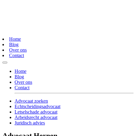
Home
Blog
Over ons
Contact
Home
Blog
Over ons
Contact
Advocaat zoeken
Echtscheidingsadvocaat
Letselschade advocaat
Arbeidsrecht advocaat
Juridisch advies
Advocaat Hernen