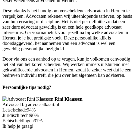
zeker weten eens advocaten in Hernen.
Desondanks is het handig om verscheidene advocaten in Hernen te
vergelijken. Advocaten rekenen vrij uiteenlopende tarieven, op basis
van hun ervaring of discipline. Het is niet per definitie zo dat een
zeer dure advocaat geweldig is en een hele goedkope advocaat
inferieur is. Ga voornamelijk voor jezelf na bij welke advocaten in
Hernen je je het prettigste voelt. Deze persoonlijke klik is
doorslaggevend, het aannemen van een advocaat is wel een
geweldig persoonlijke bezigheid.
Door via ons een aanbod op te vragen, kun je volkomen eenvoudig
het kaf van het koren scheiden. Wij werken immers uitsluitend met
gekwalificeerde advocaten in Hernen, zodat je zeker weet dat je een
bedreven individu treft, die jou over het algemeen kan adviseren.
Persoonlijke tips nodig?
Rini Klaassen
Advocaat bij advocaatkaart.nl
Letselschade
94%
Juridisch recht
90%
Echtscheidingen
97%
Ik help je graag!