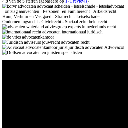
4.8 van de 5 sterren (gebaseerd op
171 reviews
)