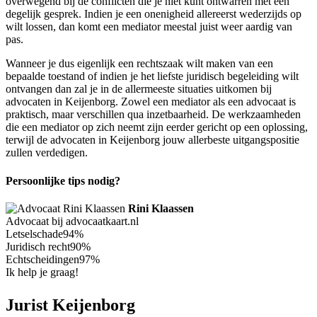
overwegend bij de conflicten die je niet kunt ontwarren met een
degelijk gesprek. Indien je een onenigheid allereerst wederzijds op
wilt lossen, dan komt een mediator meestal juist weer aardig van
pas.
Wanneer je dus eigenlijk een rechtszaak wilt maken van een
bepaalde toestand of indien je het liefste juridisch begeleiding wilt
ontvangen dan zal je in de allermeeste situaties uitkomen bij
advocaten in Keijenborg. Zowel een mediator als een advocaat is
praktisch, maar verschillen qua inzetbaarheid. De werkzaamheden
die een mediator op zich neemt zijn eerder gericht op een oplossing,
terwijl de advocaten in Keijenborg jouw allerbeste uitgangspositie
zullen verdedigen.
Persoonlijke tips nodig?
Rini Klaassen
Advocaat bij advocaatkaart.nl
Letselschade
94%
Juridisch recht
90%
Echtscheidingen
97%
Ik help je graag!
Jurist Keijenborg