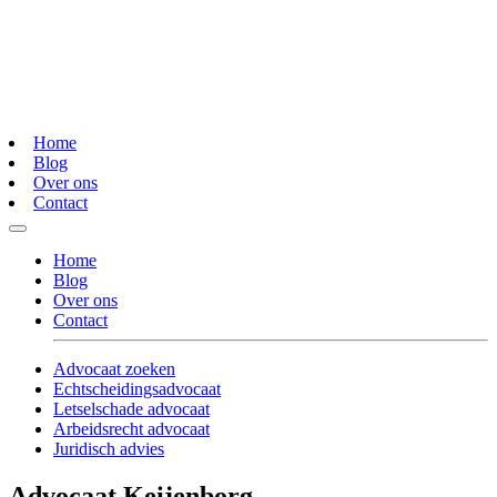
Home
Blog
Over ons
Contact
Home
Blog
Over ons
Contact
Advocaat zoeken
Echtscheidingsadvocaat
Letselschade advocaat
Arbeidsrecht advocaat
Juridisch advies
Advocaat Keijenborg