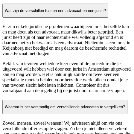
Wat zijn de verschillen tussen een advocaat en een jurist?
Er zijn enkele juridische problemen waarbij een jurist hetzelfde kan
en mag doen als een advocaat, maar dikwijls beter geprijsd. Een
jurist heeft zijn of haar rechtenstudie wel volledig afgerond en is
daarmee net zo bekwaam als een advocaat. Niettemin is een jurist in
Keijenborg niet beëdigd en mag daarom de beschermde rechtstitel
van advocaat niet dragen.
Bekijk van tevoren wel iedere keer even of de procedure die je
uitgevoerd wilt hebben wel door een jurist in Amsterdam uitgevoerd
kan en mag worden. Het is natuurlijk zonde om twee keer een
specialist te moeten betalen voor hetzelfde werk, alleen omdat je je
van tevoren slecht hebt laten inlichten. Controleer dit dus
voorafgaand aan de regeling bij de jurist door daarnaar te vragen.
Waarom is het verstandig om verschillende advocaten te vergelijken?
Zoveel mensen, zoveel wensen! Wij adviseren altijd om via ons
verschillende offertes op te vragen. Zo ben je niet alleen verzekerd
van een gunstig tarief, maar kun je ook nog eens iemand zoeken die