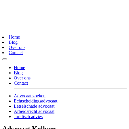
Home
Blog
Over ons
Contact
Home
Blog
Over ons
Contact
Advocaat zoeken
Echtscheidingsadvocaat
Letselschade advocaat
Arbeidsrecht advocaat
Juridisch advies
Advocaat Kolham