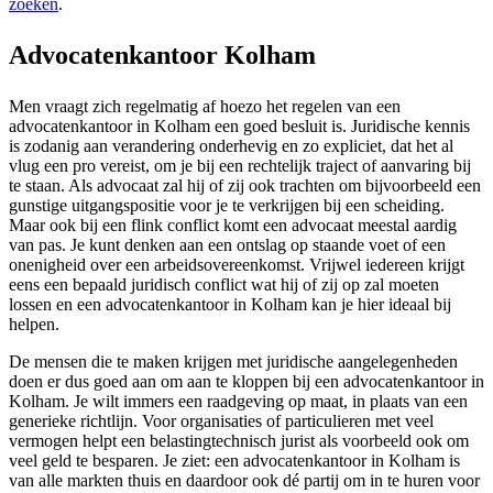
zoeken
.
Advocatenkantoor Kolham
Men vraagt zich regelmatig af hoezo het regelen van een
advocatenkantoor in Kolham een goed besluit is. Juridische kennis
is zodanig aan verandering onderhevig en zo expliciet, dat het al
vlug een pro vereist, om je bij een rechtelijk traject of aanvaring bij
te staan. Als advocaat zal hij of zij ook trachten om bijvoorbeeld een
gunstige uitgangspositie voor je te verkrijgen bij een scheiding.
Maar ook bij een flink conflict komt een advocaat meestal aardig
van pas. Je kunt denken aan een ontslag op staande voet of een
onenigheid over een arbeidsovereenkomst. Vrijwel iedereen krijgt
eens een bepaald juridisch conflict wat hij of zij op zal moeten
lossen en een advocatenkantoor in Kolham kan je hier ideaal bij
helpen.
De mensen die te maken krijgen met juridische aangelegenheden
doen er dus goed aan om aan te kloppen bij een advocatenkantoor in
Kolham. Je wilt immers een raadgeving op maat, in plaats van een
generieke richtlijn. Voor organisaties of particulieren met veel
vermogen helpt een belastingtechnisch jurist als voorbeeld ook om
veel geld te besparen. Je ziet: een advocatenkantoor in Kolham is
van alle markten thuis en daardoor ook dé partij om in te huren voor