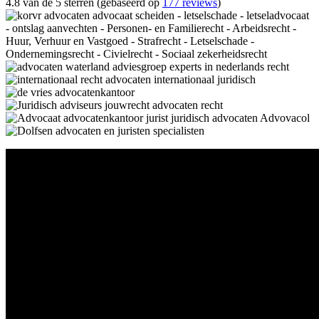
4.8 van de 5 sterren (gebaseerd op
177 reviews
)