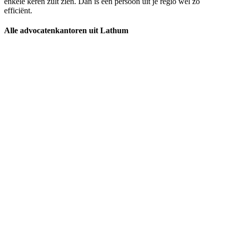
enkele keren zult zien. Dan is een persoon uit je regio wel zo
efficiënt.
Alle advocatenkantoren uit Lathum