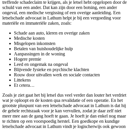
treffende schadeclaim te krijgen, als je letsel hebt opgelopen door de
schuld van een ander. Dat kan zijn door een botsing, een ander
ongeval, een medische vergissing of een overige aanleiding. Een
letselschade advocaat in Lathum helpt je bij een vergoeding voor
materiële en immateriële zaken, zoals:
Schade aan auto, kleren en overige zaken
Medische kosten
Misgelopen inkomsten
Betalen van huishoudelijke hulp
Aanpassingen in de woning
Hogere premie
Leed en ongemak na ongeval
Blijvende fysieke en psychische klachten
Rouw door uitvallen werk en sociale contacten
Littekens
Et cetera…
Zoals je ziet gaat het bij letsel dus veel verder dan louter het verdriet
wat je oploopt en de kosten qua revalidatie of een operatie. En het
grootste pluspunt van een letselschade advocaat in Lathum is dat hij
de gehele rechtszaak voor je kan vervullen, zodat je daar zelf niet
meer mee aan de gang hoeft te gaan. Je hoeft je dan enkel nog maar
te richten op een voorspoedig herstel. Een goedkope en kundige
letselschade advocaat in Lathum vindt je logischerwijs ook gewoon