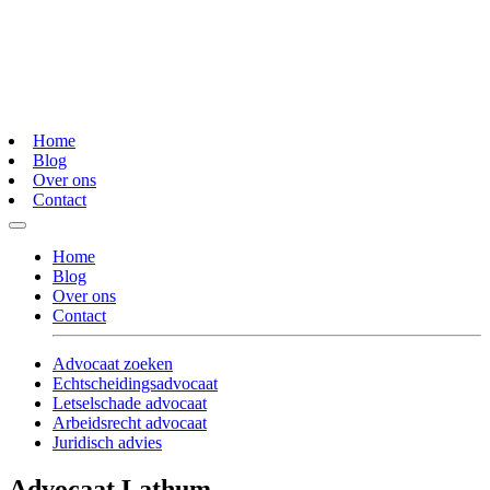
Home
Blog
Over ons
Contact
Home
Blog
Over ons
Contact
Advocaat zoeken
Echtscheidingsadvocaat
Letselschade advocaat
Arbeidsrecht advocaat
Juridisch advies
Advocaat Lathum