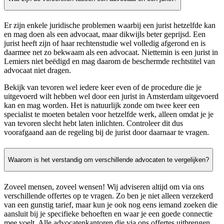
Er zijn enkele juridische problemen waarbij een jurist hetzelfde kan
en mag doen als een advocaat, maar dikwijls beter geprijsd. Een
jurist heeft zijn of haar rechtenstudie wel volledig afgerond en is
daarmee net zo bekwaam als een advocaat. Niettemin is een jurist in
Lemiers niet beëdigd en mag daarom de beschermde rechtstitel van
advocaat niet dragen.
Bekijk van tevoren wel iedere keer even of de procedure die je
uitgevoerd wilt hebben wel door een jurist in Amsterdam uitgevoerd
kan en mag worden. Het is natuurlijk zonde om twee keer een
specialist te moeten betalen voor hetzelfde werk, alleen omdat je je
van tevoren slecht hebt laten inlichten. Controleer dit dus
voorafgaand aan de regeling bij de jurist door daarnaar te vragen.
Waarom is het verstandig om verschillende advocaten te vergelijken?
Zoveel mensen, zoveel wensen! Wij adviseren altijd om via ons
verschillende offertes op te vragen. Zo ben je niet alleen verzekerd
van een gunstig tarief, maar kun je ook nog eens iemand zoeken die
aansluit bij je specifieke behoeften en waar je een goede connectie
mee voelt. Alle advocatenkantoren die via ons offertes uitbrengen