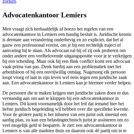
zoeken
.
Advocatenkantoor Lemiers
Men vraagt zich herhaaldelijk af hoezo het regelen van een
advocatenkantoor in Lemiers een handig besluit is. Juridische kennis
is dermate aan verandering onderhevig en zo expliciet, dat het al
gauw een professional vereist, om je bij een rechtelijk traject of
aanvaring bij te staan. Als advocaat zal hij of zij ook proberen om
onder andere een veelbelovende uitgangspositie voor je te verkrijgen
bij een scheiding. Maar ook bij een flink conflict komt een advocaat
vaak prima van pas. Denk hierbij aan een problematiek met het
arbeidsloon of bij een onvrijwillig ontslag. Nagenoeg elk persoon
loopt vroeg of laat in zijn leven wel eens tegen een juridische zaak
aan. Een advocatenkantoor in Lemiers kan je hiermee verder helpen.
De personen die te maken krijgen met juridische zaken doen er dus
verstandig aan om aan te kloppen bij een advocatenkantoor in
Lemiers. Dit komt voornamelijk door het feit dat iemand hier het
liefste juridisch begeleiding wil hebben over die specifieke kwestie.
Voor de grotere partij is het inhuren van een jurist ook meestal een
aardig plan, zo kan een belastingtechnisch jurist je assisteren om zo
veel mogelijk geld te besparen. Je ziet: een advocatenkantoor in
Lemiers is van alle markten thuis en daarom ook dé partij om in te