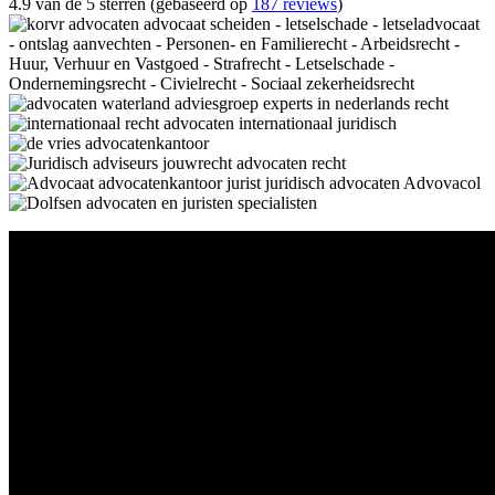
4.9 van de 5 sterren (gebaseerd op
187 reviews
)