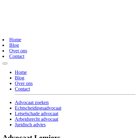
Home
Blog
Over ons
Contact
Home
Blog
Over ons
Contact
Advocaat zoeken
Echtscheidingsadvocaat
Letselschade advocaat
Arbeidsrecht advocaat
Juridisch advies
Advocaat Lemiers