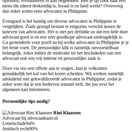
oplossen, verminderen of kan begeleiden. Ben je op zoek naar een
mens die uiterst deskundig is, loyaal is en hard werkt? Overweeg
dan zeker weten eens advocaten in Philippine.
Evengoed is het handig om diverse advocaten in Philippine te
vergelijken. Zoals gezegd bestaat er enigszins verschil tussen de
tarieven van advocaten. Het is niet per definitie zo dat een hele dure
advocaat goed is en een zeer goedkope advocaat ondeugdelijk is.
Ga grotendeels voor jezelf na bij welke advocaten in Philippine je je
het beste voelt. De persoonlijke klik is namelijk onvoorstelbaar
belangrijk, zeker indien de motivatie tot het inschakelen van een
advocaat ook een vrij intieme en persoonlijke zaak is.
Door via ons een offerte aan te vragen, kun je volkomen
gemakkelijk het kaf van het koren scheiden. Wij werken namelijk
uitsluitend met gekwalificeerde advocaten in Philippine, zodat je
zeker weet dat je een bedreven iemand treft, die jou over het
algemeen kan informeren.
Persoonlijke tips nodig?
Rini Klaassen
Advocaat bij advocaatkaart.nl
Letselschade
94%
Juridisch recht
90%