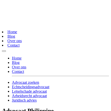
Home
Blog
Over ons
Contact
Home
Blog
Over ons
Contact
Advocaat zoeken
Echtscheidingsadvocaat
Letselschade advocaat
Arbeidsrecht advocaat
Juridisch advies
Advocaat Philippine