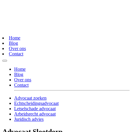
Home
Blog
Over ons
Contact
Home
Blog
Over ons
Contact
Advocaat zoeken
Echtscheidingsadvocaat
Letselschade advocaat
Arbeidsrecht advocaat
Juridisch advies
Advocaat Slootdorp