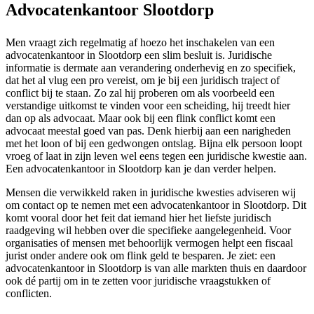
Advocatenkantoor Slootdorp
Men vraagt zich regelmatig af hoezo het inschakelen van een
advocatenkantoor in Slootdorp een slim besluit is. Juridische
informatie is dermate aan verandering onderhevig en zo specifiek,
dat het al vlug een pro vereist, om je bij een juridisch traject of
conflict bij te staan. Zo zal hij proberen om als voorbeeld een
verstandige uitkomst te vinden voor een scheiding, hij treedt hier
dan op als advocaat. Maar ook bij een flink conflict komt een
advocaat meestal goed van pas. Denk hierbij aan een narigheden
met het loon of bij een gedwongen ontslag. Bijna elk persoon loopt
vroeg of laat in zijn leven wel eens tegen een juridische kwestie aan.
Een advocatenkantoor in Slootdorp kan je dan verder helpen.
Mensen die verwikkeld raken in juridische kwesties adviseren wij
om contact op te nemen met een advocatenkantoor in Slootdorp. Dit
komt vooral door het feit dat iemand hier het liefste juridisch
raadgeving wil hebben over die specifieke aangelegenheid. Voor
organisaties of mensen met behoorlijk vermogen helpt een fiscaal
jurist onder andere ook om flink geld te besparen. Je ziet: een
advocatenkantoor in Slootdorp is van alle markten thuis en daardoor
ook dé partij om in te zetten voor juridische vraagstukken of
conflicten.