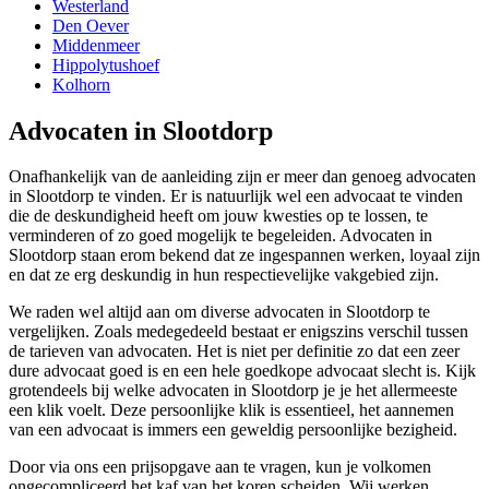
Westerland
Den Oever
Middenmeer
Hippolytushoef
Kolhorn
Advocaten in Slootdorp
Onafhankelijk van de aanleiding zijn er meer dan genoeg advocaten
in Slootdorp te vinden. Er is natuurlijk wel een advocaat te vinden
die de deskundigheid heeft om jouw kwesties op te lossen, te
verminderen of zo goed mogelijk te begeleiden. Advocaten in
Slootdorp staan erom bekend dat ze ingespannen werken, loyaal zijn
en dat ze erg deskundig in hun respectievelijke vakgebied zijn.
We raden wel altijd aan om diverse advocaten in Slootdorp te
vergelijken. Zoals medegedeeld bestaat er enigszins verschil tussen
de tarieven van advocaten. Het is niet per definitie zo dat een zeer
dure advocaat goed is en een hele goedkope advocaat slecht is. Kijk
grotendeels bij welke advocaten in Slootdorp je je het allermeeste
een klik voelt. Deze persoonlijke klik is essentieel, het aannemen
van een advocaat is immers een geweldig persoonlijke bezigheid.
Door via ons een prijsopgave aan te vragen, kun je volkomen
ongecompliceerd het kaf van het koren scheiden. Wij werken