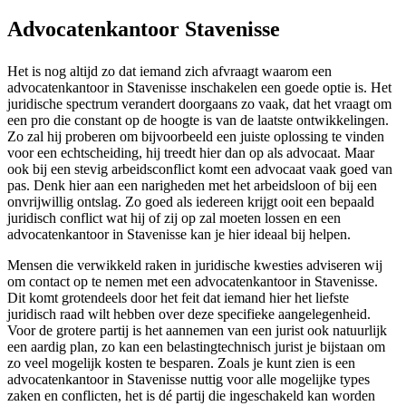
Advocatenkantoor Stavenisse
Het is nog altijd zo dat iemand zich afvraagt waarom een
advocatenkantoor in Stavenisse inschakelen een goede optie is. Het
juridische spectrum verandert doorgaans zo vaak, dat het vraagt om
een pro die constant op de hoogte is van de laatste ontwikkelingen.
Zo zal hij proberen om bijvoorbeeld een juiste oplossing te vinden
voor een echtscheiding, hij treedt hier dan op als advocaat. Maar
ook bij een stevig arbeidsconflict komt een advocaat vaak goed van
pas. Denk hier aan een narigheden met het arbeidsloon of bij een
onvrijwillig ontslag. Zo goed als iedereen krijgt ooit een bepaald
juridisch conflict wat hij of zij op zal moeten lossen en een
advocatenkantoor in Stavenisse kan je hier ideaal bij helpen.
Mensen die verwikkeld raken in juridische kwesties adviseren wij
om contact op te nemen met een advocatenkantoor in Stavenisse.
Dit komt grotendeels door het feit dat iemand hier het liefste
juridisch raad wilt hebben over deze specifieke aangelegenheid.
Voor de grotere partij is het aannemen van een jurist ook natuurlijk
een aardig plan, zo kan een belastingtechnisch jurist je bijstaan om
zo veel mogelijk kosten te besparen. Zoals je kunt zien is een
advocatenkantoor in Stavenisse nuttig voor alle mogelijke types
zaken en conflicten, het is dé partij die ingeschakeld kan worden