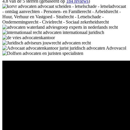
4.8 van de 5 sterren (gebaseerd op
184 reviews
)