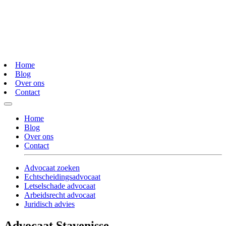
Home
Blog
Over ons
Contact
Home
Blog
Over ons
Contact
Advocaat zoeken
Echtscheidingsadvocaat
Letselschade advocaat
Arbeidsrecht advocaat
Juridisch advies
Advocaat Stavenisse