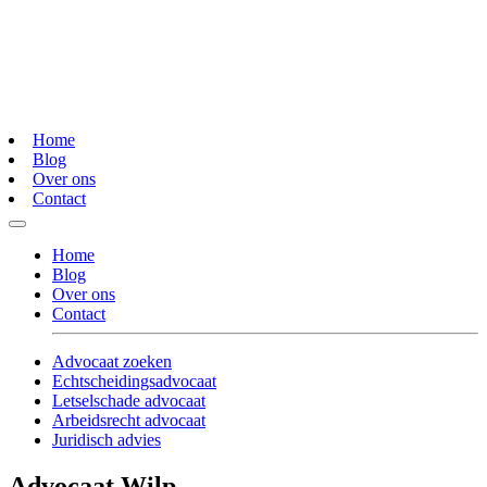
Home
Blog
Over ons
Contact
Home
Blog
Over ons
Contact
Advocaat zoeken
Echtscheidingsadvocaat
Letselschade advocaat
Arbeidsrecht advocaat
Juridisch advies
Advocaat Wilp