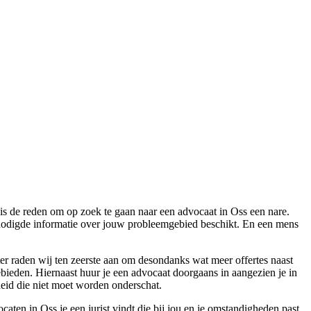
s is de reden om op zoek te gaan naar een advocaat in Oss een nare.
enodigde informatie over jouw probleemgebied beschikt. En een mens
hter raden wij ten zeerste aan om desondanks wat meer offertes naast
ebieden. Hiernaast huur je een advocaat doorgaans in aangezien je in
heid die niet moet worden onderschat.
caten in Oss je een jurist vindt die bij jou en je omstandigheden past.