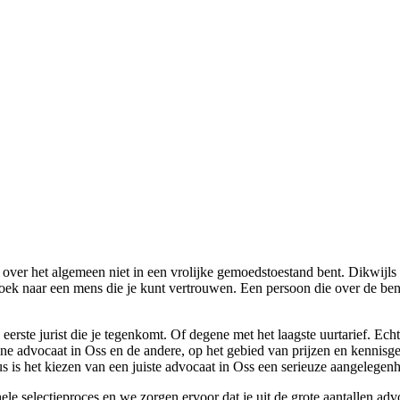
je over het algemeen niet in een vrolijke gemoedstoestand bent. Dikwijl
zoek naar een mens die je kunt vertrouwen. Een persoon die over de b
eerste jurist die je tegenkomt. Of degene met het laagste uurtarief. Ec
 ene advocaat in Oss en de andere, op het gebied van prijzen en kennisg
s is het kiezen van een juiste advocaat in Oss een serieuze aangelegen
le selectieproces en we zorgen ervoor dat je uit de grote aantallen advo