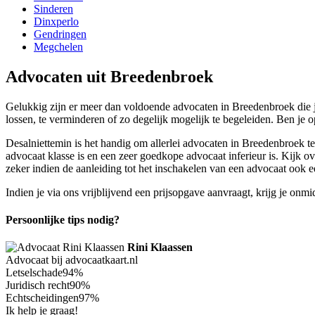
Sinderen
Dinxperlo
Gendringen
Megchelen
Advocaten uit Breedenbroek
Gelukkig zijn er meer dan voldoende advocaten in Breedenbroek die je
lossen, te verminderen of zo degelijk mogelijk te begeleiden. Ben je
Desalniettemin is het handig om allerlei advocaten in Breedenbroek te v
advocaat klasse is en een zeer goedkope advocaat inferieur is. Kijk ov
zeker indien de aanleiding tot het inschakelen van een advocaat ook een
Indien je via ons vrijblijvend een prijsopgave aanvraagt, krijg je onm
Persoonlijke tips nodig?
Rini Klaassen
Advocaat bij advocaatkaart.nl
Letselschade
94%
Juridisch recht
90%
Echtscheidingen
97%
Ik help je graag!