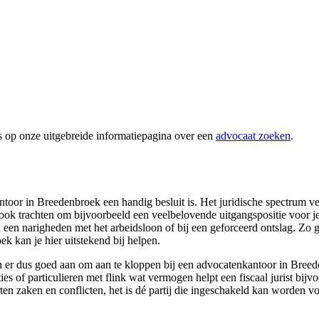
s op onze uitgebreide informatiepagina over een
advocaat zoeken
.
toor in Breedenbroek een handig besluit is. Het juridische spectrum ve
j ook trachten om bijvoorbeeld een veelbelovende uitgangspositie voor j
n een narigheden met het arbeidsloon of bij een geforceerd ontslag. Zo g
k kan je hier uitstekend bij helpen.
r dus goed aan om aan te kloppen bij een advocatenkantoor in Breedenb
es of particulieren met flink wat vermogen helpt een fiscaal jurist bijv
n zaken en conflicten, het is dé partij die ingeschakeld kan worden vo