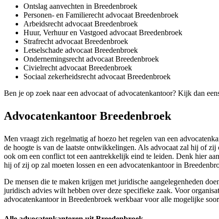
Ontslag aanvechten in Breedenbroek
Personen- en Familierecht advocaat Breedenbroek
Arbeidsrecht advocaat Breedenbroek
Huur, Verhuur en Vastgoed advocaat Breedenbroek
Strafrecht advocaat Breedenbroek
Letselschade advocaat Breedenbroek
Ondernemingsrecht advocaat Breedenbroek
Civielrecht advocaat Breedenbroek
Sociaal zekerheidsrecht advocaat Breedenbroek
Ben je op zoek naar een advocaat of advocatenkantoor? Kijk dan een
Advocatenkantoor Breedenbroek
Men vraagt zich regelmatig af hoezo het regelen van een advocatenkan
de hoogte is van de laatste ontwikkelingen. Als advocaat zal hij of zi
ook om een conflict tot een aantrekkelijk eind te leiden. Denk hier aa
hij of zij op zal moeten lossen en een advocatenkantoor in Breedenbroe
De mensen die te maken krijgen met juridische aangelegenheden doen e
juridisch advies wilt hebben over deze specifieke zaak. Voor organisati
advocatenkantoor in Breedenbroek werkbaar voor alle mogelijke soorte
Alle advocatenkantoren uit Breedenbroek