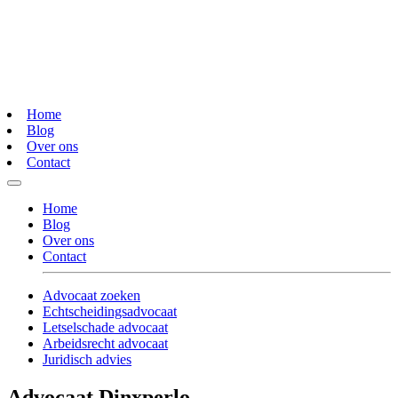
Home
Blog
Over ons
Contact
Home
Blog
Over ons
Contact
Advocaat zoeken
Echtscheidingsadvocaat
Letselschade advocaat
Arbeidsrecht advocaat
Juridisch advies
Advocaat Dinxperlo