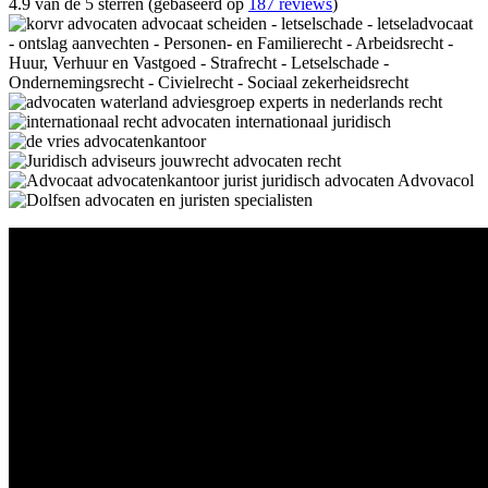
4.9 van de 5 sterren (gebaseerd op
187 reviews
)