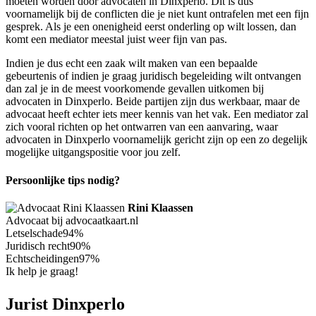
moeten worden door advocaten in Dinxperlo. Dit is dus
voornamelijk bij de conflicten die je niet kunt ontrafelen met een fijn
gesprek. Als je een onenigheid eerst onderling op wilt lossen, dan
komt een mediator meestal juist weer fijn van pas.
Indien je dus echt een zaak wilt maken van een bepaalde
gebeurtenis of indien je graag juridisch begeleiding wilt ontvangen
dan zal je in de meest voorkomende gevallen uitkomen bij
advocaten in Dinxperlo. Beide partijen zijn dus werkbaar, maar de
advocaat heeft echter iets meer kennis van het vak. Een mediator zal
zich vooral richten op het ontwarren van een aanvaring, waar
advocaten in Dinxperlo voornamelijk gericht zijn op een zo degelijk
mogelijke uitgangspositie voor jou zelf.
Persoonlijke tips nodig?
Rini Klaassen
Advocaat bij advocaatkaart.nl
Letselschade
94%
Juridisch recht
90%
Echtscheidingen
97%
Ik help je graag!
Jurist Dinxperlo