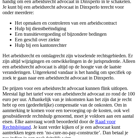
handig om een arbeidsrecht advocaat in Dinxperlo in te schakelen.
Je kunt bij een arbeidsrecht advocaat in Dinxperlo terecht voor
onder meerdere:
Het opmaken en controleren van een arbeidscontract
Hulp bij dienstbeëindiging
Een transitievergoeding of bijzondere bedingen
Een geschil over ziekte
Hulp bij een kantonrechter
Het arbeidsrecht en ontslagrecht zijn wisselende rechtsgebieden. Er
zijn altijd wijzigingen en ontwikkelingen in de jurisprudentie. Alleen
een arbeidsrecht advocaat is altijd op de hoogte van de laatste
veranderingen. Uitgerekend vandaar is het handig om specifiek op
zoek te gaan naar een arbeidsrecht advocaat in Dinxperlo.
De prijzen voor een arbeidsrecht advocaat kunnen flink uitlopen.
Meestal ligt het tarief voor een arbeidsrecht advocaat zo rond de 100
euro per uur. Afhankelijk van je inkomsten kan het zijn dat je recht
hebt op een (gedeeltelijke) compensatie van de onkosten. Om in
aanmerking te komen voor een toevoeging op de kosten, ook wel
gesubsidieerde rechtshulp genoemd, moet je voldoen aan een aantal
eisen. Elke aanvraag wordt beoordeeld door de
Raad voor
Rechtsbijstand
. Je kunt verder kijken of je een advocaat kunt
aantrekken tegen een ‘no-cure-no-pay-constructie’. Dan betaal je