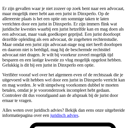
Er zijn gevallen waar je niet zozeer op zoek bent naar een advocaat,
maar mogelijk meer hebt aan een jurist in Dinxperlo. Op de
allereerste plaats is het een optie om sommige taken te laten
verrichten door een jurist in Dinxperlo. Er zijn immers flink wat
juridische kwesties waarbij een jurist hetzelfde kan en mag doen als
een advocaat, maar vaak goedkoper geprijsd. Een jurist doorloopt
dezelfde opleiding als een advocaat, de zogeheten rechtenstudie.
Maar omdat een jurist zijn advocaat-stage nog niet heeft doorlopen
en daarom niet is beëdigd, mag hij de beschermde rechtstitel
advocaat niet dragen. Je wilt bij voorkeur zoveel mogelijk tijd
besparen en een lastige kwestie zo vlug mogelijk opgelost hebben.
Gelukkig is dit bij een jurist in Dinxperlo een optie.
Verifiëer vooraf wel over het algemeen even of de rechtszaak die je
uitgevoerd wilt hebben wel door een jurist in Dinxperlo verricht kan
en mag worden. Je wilt simpelweg voorkomen dubbel te moeten
betalen, omdat je je vooronderzoek incompleet hebt gedaan.
Controleer dit dus voorafgaand aan de afspraak bij de jurist door
ernaar te vragen.
Alles weten over juridisch advies? Bekijk dan eens onze uitgebreide
informatiepagina over een
juridisch advies
.