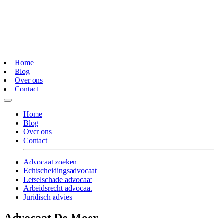
Home
Blog
Over ons
Contact
Home
Blog
Over ons
Contact
Advocaat zoeken
Echtscheidingsadvocaat
Letselschade advocaat
Arbeidsrecht advocaat
Juridisch advies
Advocaat De Moer