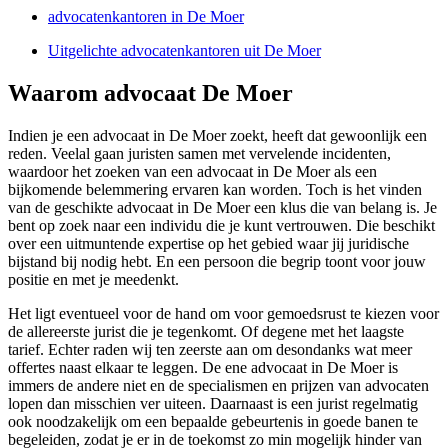
advocatenkantoren in De Moer
Uitgelichte advocatenkantoren uit De Moer
Waarom advocaat De Moer
Indien je een advocaat in De Moer zoekt, heeft dat gewoonlijk een
reden. Veelal gaan juristen samen met vervelende incidenten,
waardoor het zoeken van een advocaat in De Moer als een
bijkomende belemmering ervaren kan worden. Toch is het vinden
van de geschikte advocaat in De Moer een klus die van belang is. Je
bent op zoek naar een individu die je kunt vertrouwen. Die beschikt
over een uitmuntende expertise op het gebied waar jij juridische
bijstand bij nodig hebt. En een persoon die begrip toont voor jouw
positie en met je meedenkt.
Het ligt eventueel voor de hand om voor gemoedsrust te kiezen voor
de allereerste jurist die je tegenkomt. Of degene met het laagste
tarief. Echter raden wij ten zeerste aan om desondanks wat meer
offertes naast elkaar te leggen. De ene advocaat in De Moer is
immers de andere niet en de specialismen en prijzen van advocaten
lopen dan misschien ver uiteen. Daarnaast is een jurist regelmatig
ook noodzakelijk om een bepaalde gebeurtenis in goede banen te
begeleiden, zodat je er in de toekomst zo min mogelijk hinder van