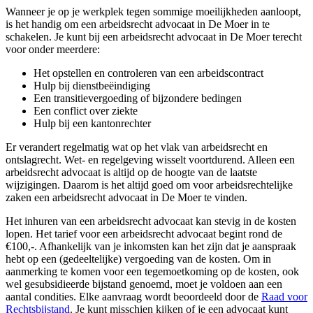
Wanneer je op je werkplek tegen sommige moeilijkheden aanloopt,
is het handig om een arbeidsrecht advocaat in De Moer in te
schakelen. Je kunt bij een arbeidsrecht advocaat in De Moer terecht
voor onder meerdere:
Het opstellen en controleren van een arbeidscontract
Hulp bij dienstbeëindiging
Een transitievergoeding of bijzondere bedingen
Een conflict over ziekte
Hulp bij een kantonrechter
Er verandert regelmatig wat op het vlak van arbeidsrecht en
ontslagrecht. Wet- en regelgeving wisselt voortdurend. Alleen een
arbeidsrecht advocaat is altijd op de hoogte van de laatste
wijzigingen. Daarom is het altijd goed om voor arbeidsrechtelijke
zaken een arbeidsrecht advocaat in De Moer te vinden.
Het inhuren van een arbeidsrecht advocaat kan stevig in de kosten
lopen. Het tarief voor een arbeidsrecht advocaat begint rond de
€100,-. Afhankelijk van je inkomsten kan het zijn dat je aanspraak
hebt op een (gedeeltelijke) vergoeding van de kosten. Om in
aanmerking te komen voor een tegemoetkoming op de kosten, ook
wel gesubsidieerde bijstand genoemd, moet je voldoen aan een
aantal condities. Elke aanvraag wordt beoordeeld door de
Raad voor
Rechtsbijstand
. Je kunt misschien kijken of je een advocaat kunt