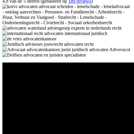
4.8 van de 5 sterren (gebaseerd op
189 reviews
)