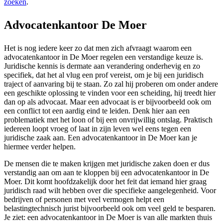
zoeken
.
Advocatenkantoor De Moer
Het is nog iedere keer zo dat men zich afvraagt waarom een
advocatenkantoor in De Moer regelen een verstandige keuze is.
Juridische kennis is dermate aan verandering onderhevig en zo
specifiek, dat het al vlug een prof vereist, om je bij een juridisch
traject of aanvaring bij te staan. Zo zal hij proberen om onder andere
een geschikte oplossing te vinden voor een scheiding, hij treedt hier
dan op als advocaat. Maar een advocaat is er bijvoorbeeld ook om
een conflict tot een aardig eind te leiden. Denk hier aan een
problematiek met het loon of bij een onvrijwillig ontslag. Praktisch
iedereen loopt vroeg of laat in zijn leven wel eens tegen een
juridische zaak aan. Een advocatenkantoor in De Moer kan je
hiermee verder helpen.
De mensen die te maken krijgen met juridische zaken doen er dus
verstandig aan om aan te kloppen bij een advocatenkantoor in De
Moer. Dit komt hoofdzakelijk door het feit dat iemand hier graag
juridisch raad wilt hebben over die specifieke aangelegenheid. Voor
bedrijven of personen met veel vermogen helpt een
belastingtechnisch jurist bijvoorbeeld ook om veel geld te besparen.
Je ziet: een advocatenkantoor in De Moer is van alle markten thuis