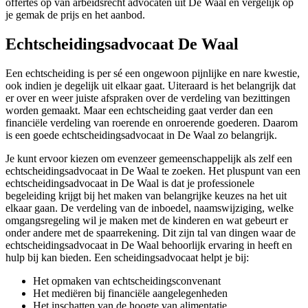
offertes op van arbeidsrecht advocaten uit De Waal en vergelijk op
je gemak de prijs en het aanbod.
Echtscheidingsadvocaat De Waal
Een echtscheiding is per sé een ongewoon pijnlijke en nare kwestie,
ook indien je degelijk uit elkaar gaat. Uiteraard is het belangrijk dat
er over en weer juiste afspraken over de verdeling van bezittingen
worden gemaakt. Maar een echtscheiding gaat verder dan een
financiële verdeling van roerende en onroerende goederen. Daarom
is een goede echtscheidingsadvocaat in De Waal zo belangrijk.
Je kunt ervoor kiezen om evenzeer gemeenschappelijk als zelf een
echtscheidingsadvocaat in De Waal te zoeken. Het pluspunt van een
echtscheidingsadvocaat in De Waal is dat je professionele
begeleiding krijgt bij het maken van belangrijke keuzes na het uit
elkaar gaan. De verdeling van de inboedel, naamswijziging, welke
omgangsregeling wil je maken met de kinderen en wat gebeurt er
onder andere met de spaarrekening. Dit zijn tal van dingen waar de
echtscheidingsadvocaat in De Waal behoorlijk ervaring in heeft en
hulp bij kan bieden. Een scheidingsadvocaat helpt je bij:
Het opmaken van echtscheidingsconvenant
Het mediëren bij financiële aangelegenheden
Het inschatten van de hoogte van alimentatie