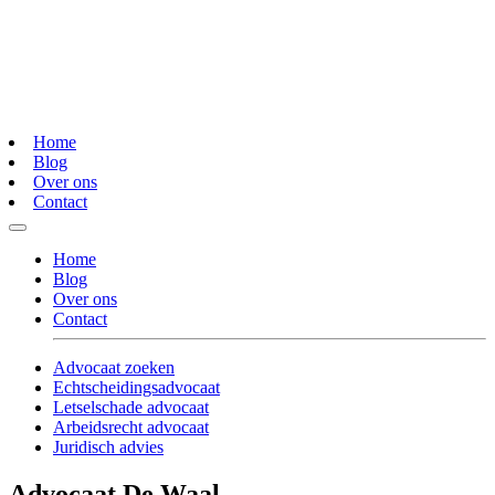
Home
Blog
Over ons
Contact
Home
Blog
Over ons
Contact
Advocaat zoeken
Echtscheidingsadvocaat
Letselschade advocaat
Arbeidsrecht advocaat
Juridisch advies
Advocaat De Waal