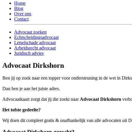
Home
Blog
Over ons
Contact
Advocaat zoeken
Echtscheidingsadvocaat
Letselschade advocaat
Arbeidsrecht advocaat
Juridisch advies
Advocaat Dirkshorn
Ben jij op zoek naar een topper voor ondersteuning in de wet in Dirk
Dan ben je aan het juiste adres.
Advocaatkaart zorgt dat jij die zoekt naar
Advocaat Dirkshorn
verbo
Het tofste gedeelte?
Wij doen dit compleet gratis & onafhankelijk van alle advocaten uit 
Advocaat Dirkshorn gezocht?