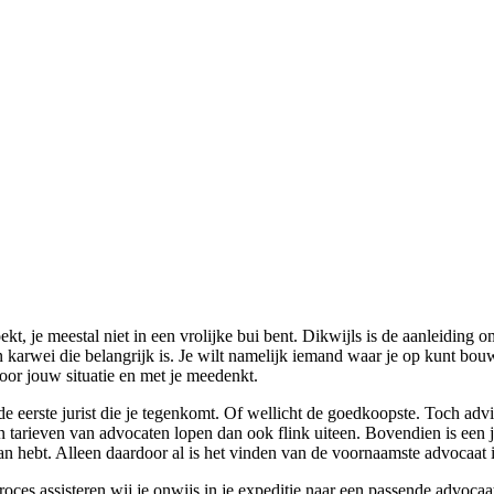
oekt, je meestal niet in een vrolijke bui bent. Dikwijls is de aanleiding
 karwei die belangrijk is. Je wilt namelijk iemand waar je op kunt bo
voor jouw situatie en met je meedenkt.
 eerste jurist die je tegenkomt. Of wellicht de goedkoopste. Toch advi
n tarieven van advocaten lopen dan ook flink uiteen. Bovendien is een 
van hebt. Alleen daardoor al is het vinden van de voornaamste advocaat 
oces assisteren wij je onwijs in je expeditie naar een passende advocaat