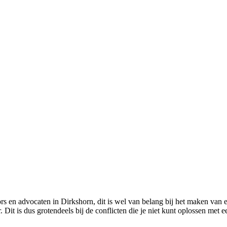
ors en advocaten in Dirkshorn, dit is wel van belang bij het maken van e
. Dit is dus grotendeels bij de conflicten die je niet kunt oplossen met