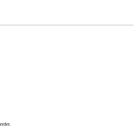
erder.