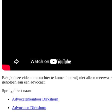
Bekijk deze video om erachter te komen hoe wij niet alleen meerwaa
geholpen aan een advocaat.
Spring direct naar:
Advocatenkantoor Dirkshorn
Advocaten Dirkshorn