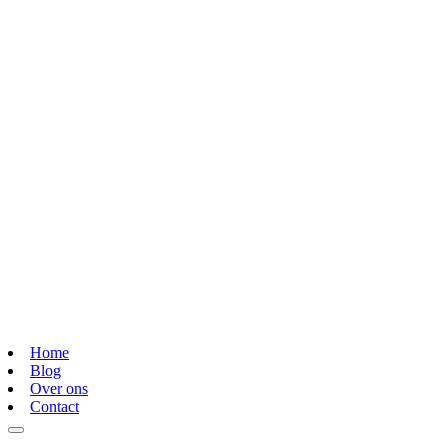
Home
Blog
Over ons
Contact