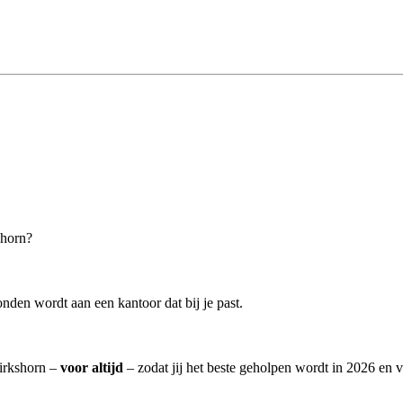
shorn?
nden wordt aan een kantoor dat bij je past.
Dirkshorn –
voor altijd
– zodat jij het beste geholpen wordt in 2026 en v