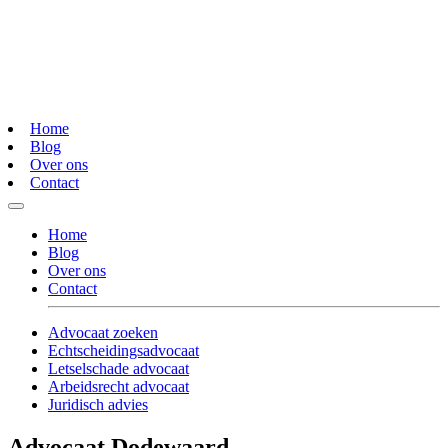
Home
Blog
Over ons
Contact
Home
Blog
Over ons
Contact
Advocaat zoeken
Echtscheidingsadvocaat
Letselschade advocaat
Arbeidsrecht advocaat
Juridisch advies
Advocaat Dodewaard