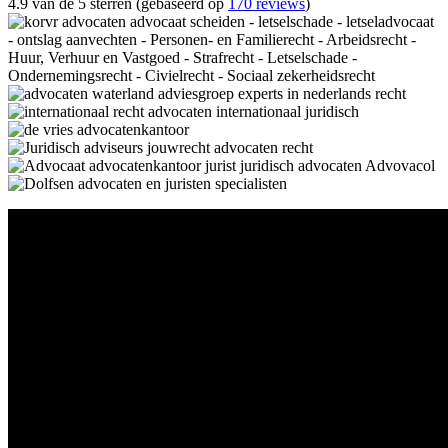
4.9 van de 5 sterren (gebaseerd op
170 reviews
)