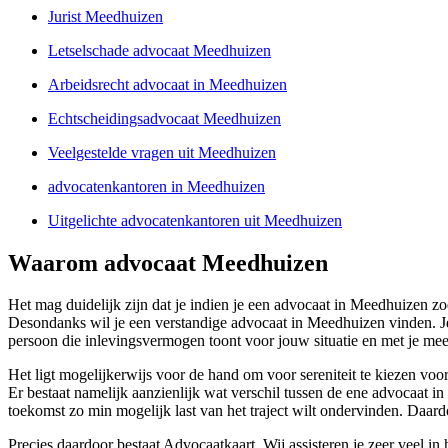
Jurist Meedhuizen
Letselschade advocaat Meedhuizen
Arbeidsrecht advocaat in Meedhuizen
Echtscheidingsadvocaat Meedhuizen
Veelgestelde vragen uit Meedhuizen
advocatenkantoren in Meedhuizen
Uitgelichte advocatenkantoren uit Meedhuizen
Waarom advocaat Meedhuizen
Het mag duidelijk zijn dat je indien je een advocaat in Meedhuizen zo
Desondanks wil je een verstandige advocaat in Meedhuizen vinden. J
persoon die inlevingsvermogen toont voor jouw situatie en met je me
Het ligt mogelijkerwijs voor de hand om voor sereniteit te kiezen voor 
Er bestaat namelijk aanzienlijk wat verschil tussen de ene advocaat i
toekomst zo min mogelijk last van het traject wilt ondervinden. Daar
Precies daardoor bestaat Advocaatkaart. Wij assisteren je zeer veel in h