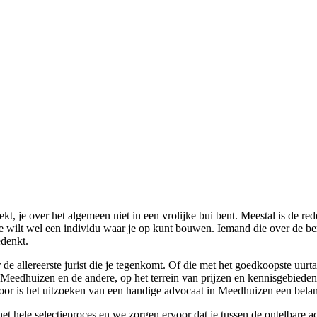
ekt, je over het algemeen niet in een vrolijke bui bent. Meestal is de 
e wilt wel een individu waar je op kunt bouwen. Iemand die over de b
edenkt.
de allereerste jurist die je tegenkomt. Of die met het goedkoopste uurta
n Meedhuizen en de andere, op het terrein van prijzen en kennisgebieden
door is het uitzoeken van een handige advocaat in Meedhuizen een bela
et hele selectieproces en we zorgen ervoor dat je tussen de ontelbare adv