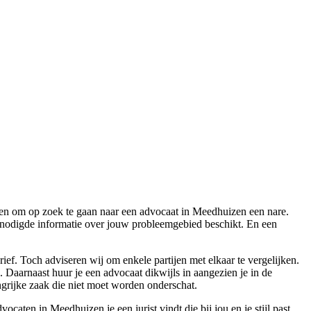
reden om op zoek te gaan naar een advocaat in Meedhuizen een nare.
enodigde informatie over jouw probleemgebied beschikt. En een
rief. Toch adviseren wij om enkele partijen met elkaar te vergelijken.
. Daarnaast huur je een advocaat dikwijls in aangezien je in de
ngrijke zaak die niet moet worden onderschat.
ocaten in Meedhuizen je een jurist vindt die bij jou en je stijl past.