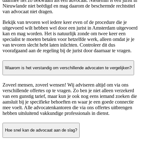
daarmee net zo bekwaam als een advocaat. Niettemin is een jurist in
Nieuwlande niet beëdigd en mag daarom de beschermde rechtstitel
van advocaat niet dragen.
Bekijk van tevoren wel iedere keer even of de procedure die je
uitgevoerd wilt hebben wel door een jurist in Amsterdam uitgevoerd
kan en mag worden. Het is natuurlijk zonde om twee keer een
specialist te moeten betalen voor hetzelfde werk, alleen omdat je je
van tevoren slecht hebt laten inlichten. Controleer dit dus
voorafgaand aan de regeling bij de jurist door daarnaar te vragen.
Waarom is het verstandig om verschillende advocaten te vergelijken?
Zoveel mensen, zoveel wensen! Wij adviseren altijd om via ons
verschillende offertes op te vragen. Zo ben je niet alleen verzekerd
van een gunstig tarief, maar kun je ook nog eens iemand zoeken die
aansluit bij je specifieke behoeften en waar je een goede connectie
mee voelt. Alle advocatenkantoren die via ons offertes uitbrengen
hebben uitsluitend vakkundige professionals in dienst.
Hoe snel kan de advocaat aan de slag?