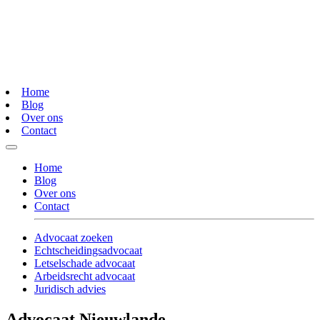
Home
Blog
Over ons
Contact
Home
Blog
Over ons
Contact
Advocaat zoeken
Echtscheidingsadvocaat
Letselschade advocaat
Arbeidsrecht advocaat
Juridisch advies
Advocaat Nieuwlande