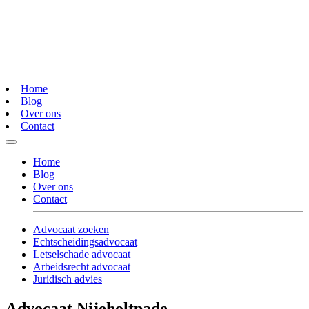
Home
Blog
Over ons
Contact
Home
Blog
Over ons
Contact
Advocaat zoeken
Echtscheidingsadvocaat
Letselschade advocaat
Arbeidsrecht advocaat
Juridisch advies
Advocaat Nijeholtpade