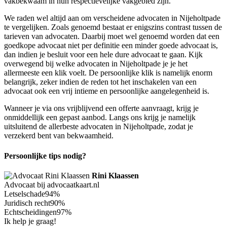
vakbekwaam in hun respectievelijke vakgebied zijn.
We raden wel altijd aan om verscheidene advocaten in Nijeholtpade
te vergelijken. Zoals genoemd bestaat er enigszins contrast tussen de
tarieven van advocaten. Daarbij moet wel genoemd worden dat een
goedkope advocaat niet per definitie een minder goede advocaat is,
dan indien je besluit voor een hele dure advocaat te gaan. Kijk
overwegend bij welke advocaten in Nijeholtpade je je het
allermeeste een klik voelt. De persoonlijke klik is namelijk enorm
belangrijk, zeker indien de reden tot het inschakelen van een
advocaat ook een vrij intieme en persoonlijke aangelegenheid is.
Wanneer je via ons vrijblijvend een offerte aanvraagt, krijg je
onmiddellijk een gepast aanbod. Langs ons krijg je namelijk
uitsluitend de allerbeste advocaten in Nijeholtpade, zodat je
verzekerd bent van bekwaamheid.
Persoonlijke tips nodig?
Rini Klaassen
Advocaat bij advocaatkaart.nl
Letselschade
94%
Juridisch recht
90%
Echtscheidingen
97%
Ik help je graag!