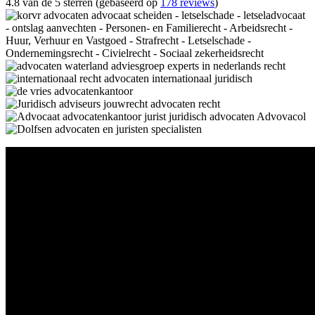
4.8 van de 5 sterren (gebaseerd op
178 reviews
)