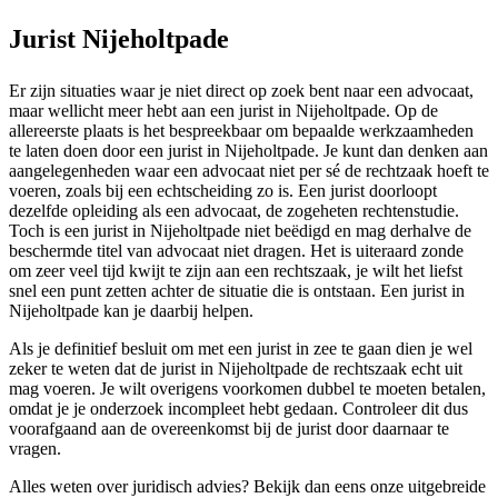
Jurist Nijeholtpade
Er zijn situaties waar je niet direct op zoek bent naar een advocaat,
maar wellicht meer hebt aan een jurist in Nijeholtpade. Op de
allereerste plaats is het bespreekbaar om bepaalde werkzaamheden
te laten doen door een jurist in Nijeholtpade. Je kunt dan denken aan
aangelegenheden waar een advocaat niet per sé de rechtzaak hoeft te
voeren, zoals bij een echtscheiding zo is. Een jurist doorloopt
dezelfde opleiding als een advocaat, de zogeheten rechtenstudie.
Toch is een jurist in Nijeholtpade niet beëdigd en mag derhalve de
beschermde titel van advocaat niet dragen. Het is uiteraard zonde
om zeer veel tijd kwijt te zijn aan een rechtszaak, je wilt het liefst
snel een punt zetten achter de situatie die is ontstaan. Een jurist in
Nijeholtpade kan je daarbij helpen.
Als je definitief besluit om met een jurist in zee te gaan dien je wel
zeker te weten dat de jurist in Nijeholtpade de rechtszaak echt uit
mag voeren. Je wilt overigens voorkomen dubbel te moeten betalen,
omdat je je onderzoek incompleet hebt gedaan. Controleer dit dus
voorafgaand aan de overeenkomst bij de jurist door daarnaar te
vragen.
Alles weten over juridisch advies? Bekijk dan eens onze uitgebreide