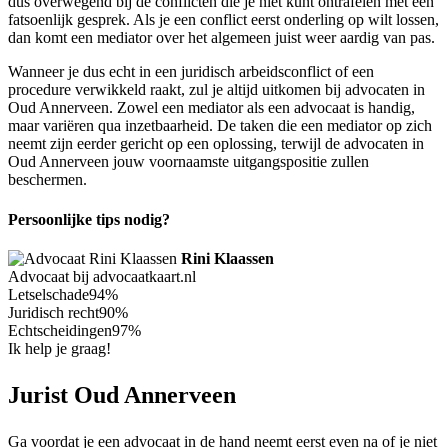
dus overwegend bij de conflicten die je niet kunt ontrafelen met een
fatsoenlijk gesprek. Als je een conflict eerst onderling op wilt lossen,
dan komt een mediator over het algemeen juist weer aardig van pas.
Wanneer je dus echt in een juridisch arbeidsconflict of een
procedure verwikkeld raakt, zul je altijd uitkomen bij advocaten in
Oud Annerveen. Zowel een mediator als een advocaat is handig,
maar variëren qua inzetbaarheid. De taken die een mediator op zich
neemt zijn eerder gericht op een oplossing, terwijl de advocaten in
Oud Annerveen jouw voornaamste uitgangspositie zullen
beschermen.
Persoonlijke tips nodig?
Rini Klaassen
Advocaat bij advocaatkaart.nl
Letselschade
94%
Juridisch recht
90%
Echtscheidingen
97%
Ik help je graag!
Jurist Oud Annerveen
Ga voordat je een advocaat in de hand neemt eerst even na of je niet