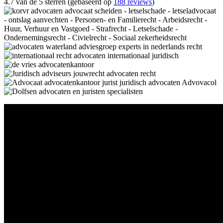
4.7 van de 5 sterren (gebaseerd op
188 reviews
)