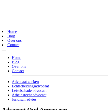
Home
Blog
Over ons
Contact
Home
Blog
Over ons
Contact
Advocaat zoeken
Echtscheidingsadvocaat
Letselschade advocaat
Arbeidsrecht advocaat
Juridisch advies
Advocaat Oud Annerveen