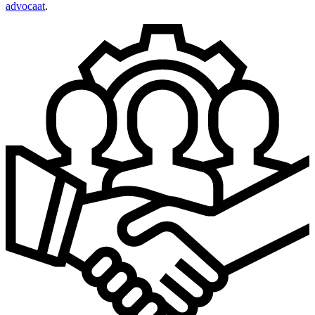
advocaat
.