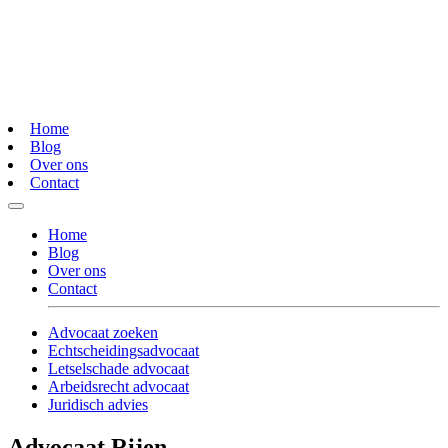
Home
Blog
Over ons
Contact
Home
Blog
Over ons
Contact
Advocaat zoeken
Echtscheidingsadvocaat
Letselschade advocaat
Arbeidsrecht advocaat
Juridisch advies
Advocaat Rijen