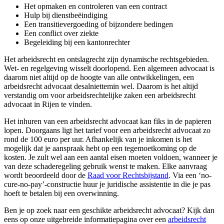
Het opmaken en controleren van een contract
Hulp bij dienstbeëindiging
Een transitievergoeding of bijzondere bedingen
Een conflict over ziekte
Begeleiding bij een kantonrechter
Het arbeidsrecht en ontslagrecht zijn dynamische rechtsgebieden.
Wet- en regelgeving wisselt doorlopend. Een algemeen advocaat is
daarom niet altijd op de hoogte van alle ontwikkelingen, een
arbeidsrecht advocaat desalniettemin wel. Daarom is het altijd
verstandig om voor arbeidsrechtelijke zaken een arbeidsrecht
advocaat in Rijen te vinden.
Het inhuren van een arbeidsrecht advocaat kan fiks in de papieren
lopen. Doorgaans ligt het tarief voor een arbeidsrecht advocaat zo
rond de 100 euro per uur. Afhankelijk van je inkomen is het
mogelijk dat je aanspraak hebt op een tegemoetkoming op de
kosten. Je zult wel aan een aantal eisen moeten voldoen, wanneer je
van deze schaderegeling gebruik wenst te maken. Elke aanvraag
wordt beoordeeld door de
Raad voor Rechtsbijstand
. Via een ‘no-
cure-no-pay’-constructie huur je juridische assistentie in die je pas
hoeft te betalen bij een overwinning.
Ben je op zoek naar een geschikte arbeidsrecht advocaat? Kijk dan
eens op onze uitgebreide informatiepagina over een
arbeidsrecht