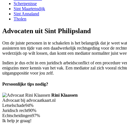
Scherpenisse
Sint Maartensdijk
Sint Annaland
Tholen
Advocaten uit Sint Philipsland
Om de juiste personen in te schakelen is het belangrijk dat je weet wat
assisteren ten tijde van een daadwerkelijk rechtsgeding voor de rechte
wederzijds op wilt lossen, dan komt een mediator normaliter juist weer
Indien je dus echt in een juridisch arbeidsconflict of een procedure v
enigszins meer kennis van het vak. Een mediator zal zich vooral richt
uitgangspositie voor jou zelf.
Persoonlijke tips nodig?
Rini Klaassen
Advocaat bij advocaatkaart.nl
Letselschade
94%
Juridisch recht
90%
Echtscheidingen
97%
Ik help je graag!