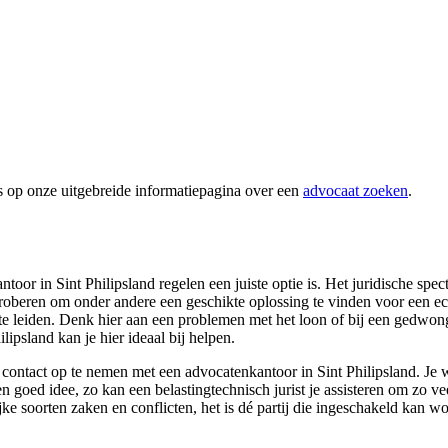
s op onze uitgebreide informatiepagina over een
advocaat zoeken
.
oor in Sint Philipsland regelen een juiste optie is. Het juridische spe
proberen om onder andere een geschikte oplossing te vinden voor een ech
d te leiden. Denk hier aan een problemen met het loon of bij een gedwong
lipsland kan je hier ideaal bij helpen.
ontact op te nemen met een advocatenkantoor in Sint Philipsland. Je wi
en goed idee, zo kan een belastingtechnisch jurist je assisteren om zo ve
ke soorten zaken en conflicten, het is dé partij die ingeschakeld kan w