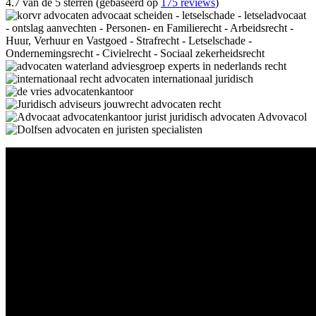
4.7 van de 5 sterren (gebaseerd op
175 reviews
)