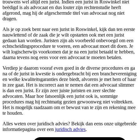
trouwens wel altijd een jurist. Indien een jurist in Roswinkel niet
beëdigd is als advocaat en dus louter zijn rechtenstudie heeft
afgerond, mag hij de afgeschermde titel van advocaat nog niet
dragen.
Als je op zoek bent naar een jurist in Roswinkel, kijk dan ten eerste
nauwlettend of de zaak die je wilt opstarten ook met een jurist
gedaan kan worden. Juristen zijn als voorbeeld onbevoegd om een
echtscheidingsprocedure te voeren, een advocaat moet dit doen. Je
wilt logischerwijs voorkomen dat je na een jurist betaald te hebben,
daarna tevens nog eens voor een advocaat te moeten betalen.
Verdiep je daarom vooraf even goed in de diverse procedures en ga
na of de jurist in kwestie is ondergebracht bij een branchevereniging
en welke kwaliteitsgaranties deze biedt, alvorens je met hem of haar
in zee gaat. Het is incorrect aan te nemen dat een advocaat slimmer
is dan een jurist. Er zijn zeer juiste juristen en zeer slechte
advocaten. Maar hoe fatsoenlijk een jurist ook is, sommige
procedures mag hij rechtmatig gezien gewoonweg niet voltrekken.
Het is mogelijk raadzaam om er bewust van te zijn en rekening mee
te houden.
Alles weten over juridisch advies? Bekijk dan eens onze uitgebreide
informatiepagina over een
juridisch advies
.