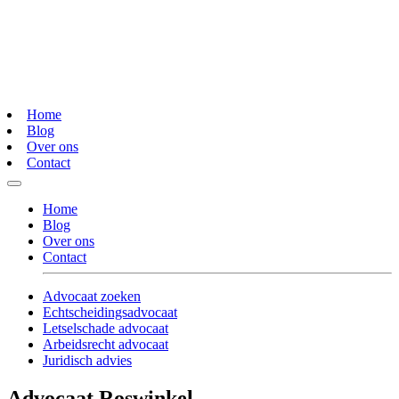
Home
Blog
Over ons
Contact
Home
Blog
Over ons
Contact
Advocaat zoeken
Echtscheidingsadvocaat
Letselschade advocaat
Arbeidsrecht advocaat
Juridisch advies
Advocaat Roswinkel