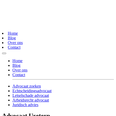
Home
Blog
Over ons
Contact
Home
Blog
Over ons
Contact
Advocaat zoeken
Echtscheidingsadvocaat
Letselschade advocaat
Arbeidsrecht advocaat
Juridisch advies
Advocaat Ureterp