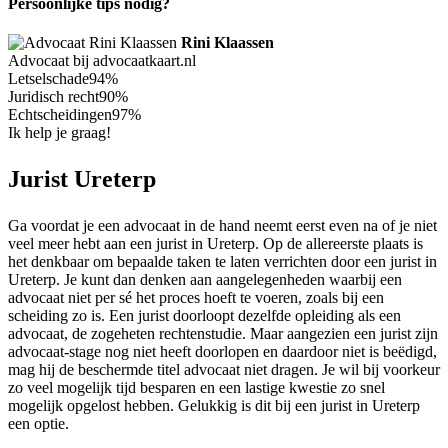
Persoonlijke tips nodig?
Rini Klaassen
Advocaat bij advocaatkaart.nl
Letselschade
94%
Juridisch recht
90%
Echtscheidingen
97%
Ik help je graag!
Jurist Ureterp
Ga voordat je een advocaat in de hand neemt eerst even na of je niet
veel meer hebt aan een jurist in Ureterp. Op de allereerste plaats is
het denkbaar om bepaalde taken te laten verrichten door een jurist in
Ureterp. Je kunt dan denken aan aangelegenheden waarbij een
advocaat niet per sé het proces hoeft te voeren, zoals bij een
scheiding zo is. Een jurist doorloopt dezelfde opleiding als een
advocaat, de zogeheten rechtenstudie. Maar aangezien een jurist zijn
advocaat-stage nog niet heeft doorlopen en daardoor niet is beëdigd,
mag hij de beschermde titel advocaat niet dragen. Je wil bij voorkeur
zo veel mogelijk tijd besparen en een lastige kwestie zo snel
mogelijk opgelost hebben. Gelukkig is dit bij een jurist in Ureterp
een optie.