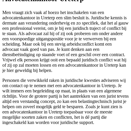
Men vraagt zich vaak af hoezo het inschakelen van een
advocatenkantoor in Ureterp een slim besluit is. Juridische kennis is
dermate aan verandering onderhevig en zo specifiek, dat het al gauw
een professional vereist, om je bij een juridisch traject of conflict bij
te staan. Als advocaat zal hij of zij ook proberen om onder andere
een voorspoedige uitgangspositie voor je te verwerven bij een
scheiding. Maar ook bij een stevig arbeidsconflict komt een
advocaat vaak goed van pas. Je kunt denken aan een
dienstbeëindiging op staande voet of een geschil over een contract.
Vrijwel elk persoon krijgt ooit een bepaald juridisch conflict wat hij
of zij op zal moeten lossen en een advocatenkantoor in Ureterp kan
je hier geweldig bij helpen.
Personen die verwikkeld raken in juridische kwesties adviseren wij
om contact op te nemen met een advocatenkantoor in Ureterp. Je
wilt immers een begeleiding op maat, in plaats van een algemene
richtlijn. Voor de grotere partij is het aantrekken van een jurist tevens
altijd een verstandig concept, zo kan een belastingtechnisch jurist je
helpen om zoveel mogelijk geld te besparen. Zoals je kunt zien is
een advocatenkantoor in Ureterp toepasbaar voor de meeste
mogelijke soorten zaken en conflicten, het is dé partij die
ingeschakeld kan worden voor juridische support.