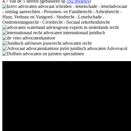
4.7 van de 5 sterren (gebaseerd op
192 reviews
)