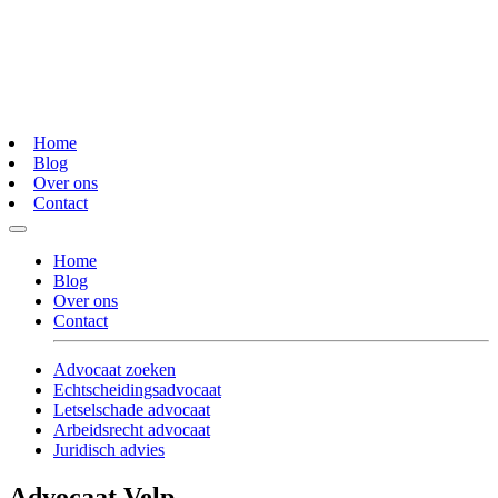
Home
Blog
Over ons
Contact
Home
Blog
Over ons
Contact
Advocaat zoeken
Echtscheidingsadvocaat
Letselschade advocaat
Arbeidsrecht advocaat
Juridisch advies
Advocaat Velp