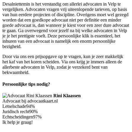
Desalniettemin is het verstandig om allerlei advocaten in Velp te
vergelijken. Advocaten vragen vrij uiteenlopende tarieven, op basis
van hun eerdere projecten of discipline. Overigens moet wel gezegd
worden dat een goedkope advocaat niet per definitie een minder
goede advocaat is, dan wanneer je kiest voor een zeer dure advocaat
te gaan. Ga overwegend voor jezelf na bij welke advocaten in Velp
je je het prettigste voelt. Deze persoonlijke klik is essentieel, het
inhuren van een advocaat is namelijk een enorm persoonlijke
bezigheid.
Door via ons een prijsopgave op te vragen, kun je zeer makkelijk
het kaf van het koren scheiden. Via ons krijg je immers alleen de
allerbeste advocaten in Velp, zodat je verzekerd bent van
bekwaamheid.
Persoonlijke tips nodig?
Rini Klaassen
Advocaat bij advocaatkaart.nl
Letselschade
94%
Juridisch recht
90%
Echtscheidingen
97%
Ik help je graag!