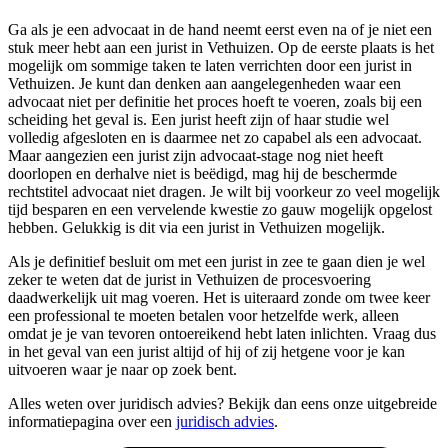
Ga als je een advocaat in de hand neemt eerst even na of je niet een
stuk meer hebt aan een jurist in Vethuizen. Op de eerste plaats is het
mogelijk om sommige taken te laten verrichten door een jurist in
Vethuizen. Je kunt dan denken aan aangelegenheden waar een
advocaat niet per definitie het proces hoeft te voeren, zoals bij een
scheiding het geval is. Een jurist heeft zijn of haar studie wel
volledig afgesloten en is daarmee net zo capabel als een advocaat.
Maar aangezien een jurist zijn advocaat-stage nog niet heeft
doorlopen en derhalve niet is beëdigd, mag hij de beschermde
rechtstitel advocaat niet dragen. Je wilt bij voorkeur zo veel mogelijk
tijd besparen en een vervelende kwestie zo gauw mogelijk opgelost
hebben. Gelukkig is dit via een jurist in Vethuizen mogelijk.
Als je definitief besluit om met een jurist in zee te gaan dien je wel
zeker te weten dat de jurist in Vethuizen de procesvoering
daadwerkelijk uit mag voeren. Het is uiteraard zonde om twee keer
een professional te moeten betalen voor hetzelfde werk, alleen
omdat je je van tevoren ontoereikend hebt laten inlichten. Vraag dus
in het geval van een jurist altijd of hij of zij hetgene voor je kan
uitvoeren waar je naar op zoek bent.
Alles weten over juridisch advies? Bekijk dan eens onze uitgebreide
informatiepagina over een
juridisch advies
.