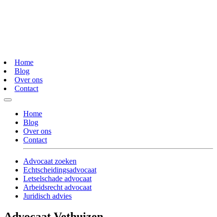
Home
Blog
Over ons
Contact
Home
Blog
Over ons
Contact
Advocaat zoeken
Echtscheidingsadvocaat
Letselschade advocaat
Arbeidsrecht advocaat
Juridisch advies
Advocaat Vethuizen