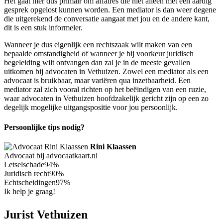
Het gaat hier dus primair om affaires die niet alleen met een aardig
gesprek opgelost kunnen worden. Een mediator is dan weer degene
die uitgerekend de conversatie aangaat met jou en de andere kant,
dit is een stuk informeler.
Wanneer je dus eigenlijk een rechtszaak wilt maken van een
bepaalde omstandigheid of wanneer je bij voorkeur juridisch
begeleiding wilt ontvangen dan zal je in de meeste gevallen
uitkomen bij advocaten in Vethuizen. Zowel een mediator als een
advocaat is bruikbaar, maar variëren qua inzetbaarheid. Een
mediator zal zich vooral richten op het beëindigen van een ruzie,
waar advocaten in Vethuizen hoofdzakelijk gericht zijn op een zo
degelijk mogelijke uitgangspositie voor jou persoonlijk.
Persoonlijke tips nodig?
Rini Klaassen
Advocaat bij advocaatkaart.nl
Letselschade
94%
Juridisch recht
90%
Echtscheidingen
97%
Ik help je graag!
Jurist Vethuizen