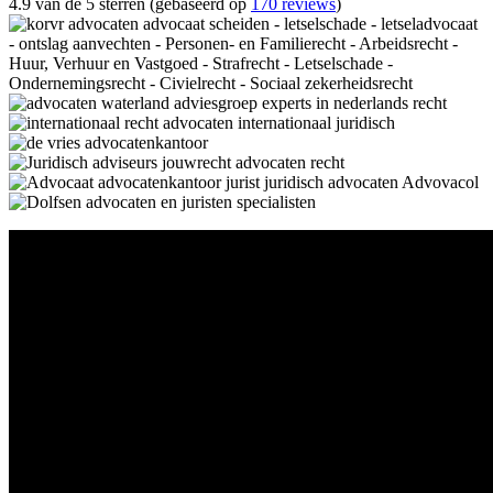
4.9 van de 5 sterren (gebaseerd op
170 reviews
)