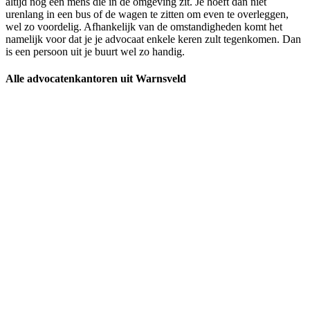
altijd nog een mens die in de omgeving zit. Je hoeft dan niet
urenlang in een bus of de wagen te zitten om even te overleggen,
wel zo voordelig. Afhankelijk van de omstandigheden komt het
namelijk voor dat je je advocaat enkele keren zult tegenkomen. Dan
is een persoon uit je buurt wel zo handig.
Alle advocatenkantoren uit Warnsveld