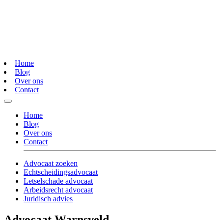
Home
Blog
Over ons
Contact
Home
Blog
Over ons
Contact
Advocaat zoeken
Echtscheidingsadvocaat
Letselschade advocaat
Arbeidsrecht advocaat
Juridisch advies
Advocaat Warnsveld