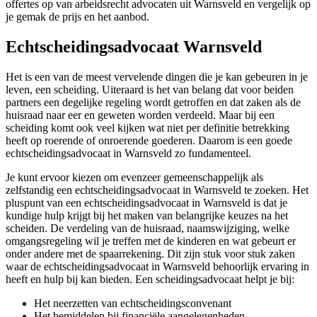
offertes op van arbeidsrecht advocaten uit Warnsveld en vergelijk op
je gemak de prijs en het aanbod.
Echtscheidingsadvocaat Warnsveld
Het is een van de meest vervelende dingen die je kan gebeuren in je
leven, een scheiding. Uiteraard is het van belang dat voor beiden
partners een degelijke regeling wordt getroffen en dat zaken als de
huisraad naar eer en geweten worden verdeeld. Maar bij een
scheiding komt ook veel kijken wat niet per definitie betrekking
heeft op roerende of onroerende goederen. Daarom is een goede
echtscheidingsadvocaat in Warnsveld zo fundamenteel.
Je kunt ervoor kiezen om evenzeer gemeenschappelijk als
zelfstandig een echtscheidingsadvocaat in Warnsveld te zoeken. Het
pluspunt van een echtscheidingsadvocaat in Warnsveld is dat je
kundige hulp krijgt bij het maken van belangrijke keuzes na het
scheiden. De verdeling van de huisraad, naamswijziging, welke
omgangsregeling wil je treffen met de kinderen en wat gebeurt er
onder andere met de spaarrekening. Dit zijn stuk voor stuk zaken
waar de echtscheidingsadvocaat in Warnsveld behoorlijk ervaring in
heeft en hulp bij kan bieden. Een scheidingsadvocaat helpt je bij:
Het neerzetten van echtscheidingsconvenant
Het bemiddelen bij financiële aangelegenheden