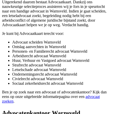
Uitgerekend daarom bestaat Advocaatkaart. Dankzij ons
nauwkeurige selectieproces assisteren wij je fors in je speurtocht
naar een handige advocaat in Warnsveld. Indien je gaat scheiden,
een letseladvocaat zoekt, begeleiding nodig hebt bij een
arbeidsconflict of algemene juridische bijstand zoekt, door
Advocaatkaart helpen we je op weg. Verdacht handig.
Je kunt bij Advocaatkaart terecht voor:
Advocaat scheiden Warnsveld
Ontslag aanvechten in Warnsveld
Personen- en Familierecht advocaat Warnsveld
Arbeidsrecht advocaat Warnsveld
Huur, Verhuur en Vastgoed advocaat Warnsveld
Strafrecht advocaat Warnsveld
Letselschade advocaat Warnsveld
Ondernemingsrecht advocaat Warnsveld
Civielrecht advocaat Warnsveld
Sociaal zekerheidsrecht advocaat Warnsveld
Ben je op zoek naar een advocaat of advocatenkantoor? Kijk dan
eens op onze uitgebreide informatiepagina over een
advocaat
zoeken
.
Advocatenkantoor Warnsveld