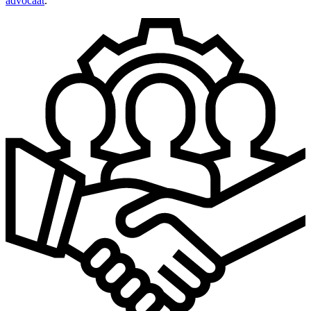
advocaat
.