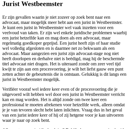
Jurist Westbeemster
Er zijn gevallen waarin je niet zozeer op zoek bent naar een
advocaat, maar mogelijk meer hebt aan een jurist in Westbeemster.
Je kunt een jurist in Westbeemster wel vaak inzetten voor een
veelvoud van taken. Er zijn wel enkele juridische problemen waarbij
een jurist hetzelfde kan en mag doen als een advocaat, maar
regelmatig goedkoper geprijsd. Een jurist heeft zijn of haar studie
wel volledig afgesloten en is daarmee net zo bekwaam als een
advocaat. Maar aangezien een jurist zijn advocaat-stage nog niet
heeft doorlopen en derhalve niet is beëdigd, mag hij de beschermde
titel advocaat niet dragen. Het is uiteraard zonde om zeer veel tijd
kwijt te zijn aan een procesvoering, je wilt het liefst gauw een punt
zetten achter de gebeurtenis die is ontstaan. Gelukkig is dit langs een
jurist in Westbeemster mogelijk.
Verifiëer vooraf wel iedere keer even of de procesvoering die je
uitgevoerd wilt hebben wel door een jurist in Westbeemster verricht
kan en mag worden. Het is altijd zonde om twee keer een
professional te moeten afrekenen voor hetzelfde werk, alleen omdat
je je van tevoren slecht hebt laten inlichten. Vraag dus in het geval
van een jurist iedere keer of hij of zij hetgene voor je kan uitvoeren
waar je naar op zoek bent.