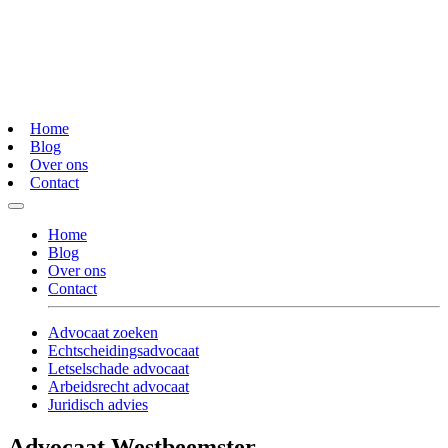
Home
Blog
Over ons
Contact
Home
Blog
Over ons
Contact
Advocaat zoeken
Echtscheidingsadvocaat
Letselschade advocaat
Arbeidsrecht advocaat
Juridisch advies
Advocaat Westbeemster