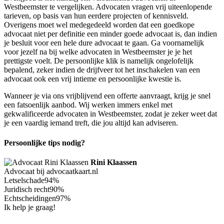
Westbeemster te vergelijken. Advocaten vragen vrij uiteenlopende
tarieven, op basis van hun eerdere projecten of kennisveld.
Overigens moet wel medegedeeld worden dat een goedkope
advocaat niet per definitie een minder goede advocaat is, dan indien
je besluit voor een hele dure advocaat te gaan. Ga voornamelijk
voor jezelf na bij welke advocaten in Westbeemster je je het
prettigste voelt. De persoonlijke klik is namelijk ongelofelijk
bepalend, zeker indien de drijfveer tot het inschakelen van een
advocaat ook een vrij intieme en persoonlijke kwestie is.
Wanneer je via ons vrijblijvend een offerte aanvraagt, krijg je snel
een fatsoenlijk aanbod. Wij werken immers enkel met
gekwalificeerde advocaten in Westbeemster, zodat je zeker weet dat
je een vaardig iemand treft, die jou altijd kan adviseren.
Persoonlijke tips nodig?
Rini Klaassen
Advocaat bij advocaatkaart.nl
Letselschade
94%
Juridisch recht
90%
Echtscheidingen
97%
Ik help je graag!