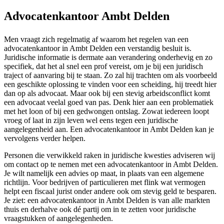
Advocatenkantoor Ambt Delden
Men vraagt zich regelmatig af waarom het regelen van een
advocatenkantoor in Ambt Delden een verstandig besluit is.
Juridische informatie is dermate aan verandering onderhevig en zo
specifiek, dat het al snel een prof vereist, om je bij een juridisch
traject of aanvaring bij te staan. Zo zal hij trachten om als voorbeeld
een geschikte oplossing te vinden voor een scheiding, hij treedt hier
dan op als advocaat. Maar ook bij een stevig arbeidsconflict komt
een advocaat veelal goed van pas. Denk hier aan een problematiek
met het loon of bij een gedwongen ontslag. Zowat iedereen loopt
vroeg of laat in zijn leven wel eens tegen een juridische
aangelegenheid aan. Een advocatenkantoor in Ambt Delden kan je
vervolgens verder helpen.
Personen die verwikkeld raken in juridische kwesties adviseren wij
om contact op te nemen met een advocatenkantoor in Ambt Delden.
Je wilt namelijk een advies op maat, in plaats van een algemene
richtlijn. Voor bedrijven of particulieren met flink wat vermogen
helpt een fiscaal jurist onder andere ook om stevig geld te besparen.
Je ziet: een advocatenkantoor in Ambt Delden is van alle markten
thuis en derhalve ook dé partij om in te zetten voor juridische
vraagstukken of aangelegenheden.