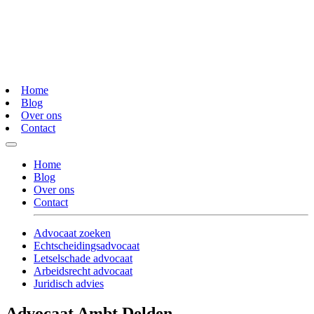
Home
Blog
Over ons
Contact
Home
Blog
Over ons
Contact
Advocaat zoeken
Echtscheidingsadvocaat
Letselschade advocaat
Arbeidsrecht advocaat
Juridisch advies
Advocaat Ambt Delden