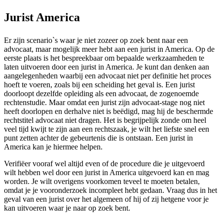
Jurist America
Er zijn scenario`s waar je niet zozeer op zoek bent naar een
advocaat, maar mogelijk meer hebt aan een jurist in America. Op de
eerste plaats is het bespreekbaar om bepaalde werkzaamheden te
laten uitvoeren door een jurist in America. Je kunt dan denken aan
aangelegenheden waarbij een advocaat niet per definitie het proces
hoeft te voeren, zoals bij een scheiding het geval is. Een jurist
doorloopt dezelfde opleiding als een advocaat, de zogenoemde
rechtenstudie. Maar omdat een jurist zijn advocaat-stage nog niet
heeft doorlopen en derhalve niet is beëdigd, mag hij de beschermde
rechtstitel advocaat niet dragen. Het is begrijpelijk zonde om heel
veel tijd kwijt te zijn aan een rechtszaak, je wilt het liefste snel een
punt zetten achter de gebeurtenis die is ontstaan. Een jurist in
America kan je hiermee helpen.
Verifiëer vooraf wel altijd even of de procedure die je uitgevoerd
wilt hebben wel door een jurist in America uitgevoerd kan en mag
worden. Je wilt overigens voorkomen teveel te moeten betalen,
omdat je je vooronderzoek incompleet hebt gedaan. Vraag dus in het
geval van een jurist over het algemeen of hij of zij hetgene voor je
kan uitvoeren waar je naar op zoek bent.