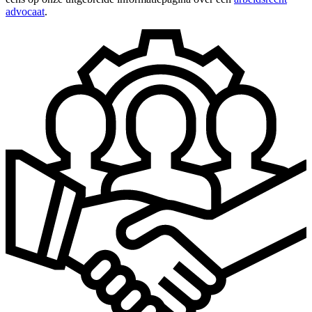
advocaat
.