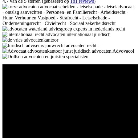
4.7 van de 5 sterren (gebaseerd op
181 reviews
)