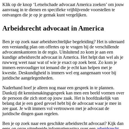
Klik op de knop ‘Letselschade advocaat America zoeken’ om jouw
aanvraag in te dienen en specifieke vrijblijvende voorstellen te
ontvangen die je op je gemak kunt vergelijken.
Arbeidsrecht advocaat in America
Ben je op zoek naar arbeidsrechtelijke begeleiding? Het is uiteraard
een verstandig plan om offertes op te vragen bij de verschillende
advocatenkantoren in de regio. Uitsluitend zo kom je aan een
kundige arbeidsrecht advocaat in America. Het helpt dan wel als je
ruwweg weet naar wat of wie je exact op zoek bent. Zo kom je
immers eenvoudiger tot iemand die je echt kan helpen met je
kwestie. Deskundigheid is immers wel erg aangenaam voor bij
juridische aangelegenheden.
Naderhand hoef je alleen nog maar een gesprek in te plannen.
Dankzij dit kennismakingsgesprek kan men een beeld vormen over
de persoon die zich stort op jouw zaak. Het is hoofdzakelijk van
belang dat je een goed gevoel hebt bij de advocaat waar je mee in
zee gaat. Je wilt immers vol vertrouwen met je advocaat de
juridische dingen gaan regelen.
Ben je op zoek naar een geschikte arbeidsrecht advocaat? Kijk dan
eens op onze uitgebreide informatiepagina over een
arbeidsrecht