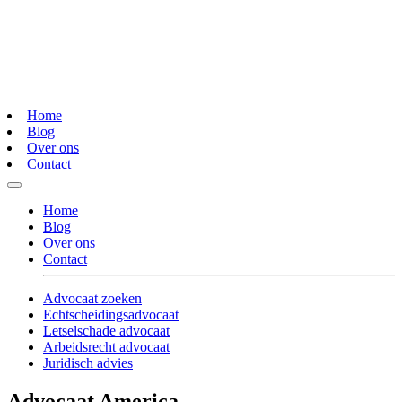
Home
Blog
Over ons
Contact
Home
Blog
Over ons
Contact
Advocaat zoeken
Echtscheidingsadvocaat
Letselschade advocaat
Arbeidsrecht advocaat
Juridisch advies
Advocaat America