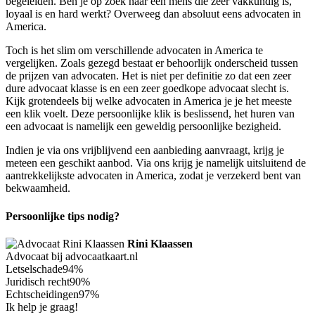
begeleiden. Ben je op zoek naar een mens die zeer vakkundig is,
loyaal is en hard werkt? Overweeg dan absoluut eens advocaten in
America.
Toch is het slim om verschillende advocaten in America te
vergelijken. Zoals gezegd bestaat er behoorlijk onderscheid tussen
de prijzen van advocaten. Het is niet per definitie zo dat een zeer
dure advocaat klasse is en een zeer goedkope advocaat slecht is.
Kijk grotendeels bij welke advocaten in America je je het meeste
een klik voelt. Deze persoonlijke klik is beslissend, het huren van
een advocaat is namelijk een geweldig persoonlijke bezigheid.
Indien je via ons vrijblijvend een aanbieding aanvraagt, krijg je
meteen een geschikt aanbod. Via ons krijg je namelijk uitsluitend de
aantrekkelijkste advocaten in America, zodat je verzekerd bent van
bekwaamheid.
Persoonlijke tips nodig?
Rini Klaassen
Advocaat bij advocaatkaart.nl
Letselschade
94%
Juridisch recht
90%
Echtscheidingen
97%
Ik help je graag!