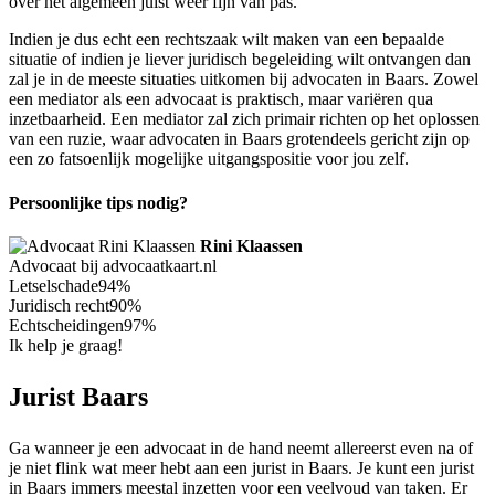
over het algemeen juist weer fijn van pas.
Indien je dus echt een rechtszaak wilt maken van een bepaalde
situatie of indien je liever juridisch begeleiding wilt ontvangen dan
zal je in de meeste situaties uitkomen bij advocaten in Baars. Zowel
een mediator als een advocaat is praktisch, maar variëren qua
inzetbaarheid. Een mediator zal zich primair richten op het oplossen
van een ruzie, waar advocaten in Baars grotendeels gericht zijn op
een zo fatsoenlijk mogelijke uitgangspositie voor jou zelf.
Persoonlijke tips nodig?
Rini Klaassen
Advocaat bij advocaatkaart.nl
Letselschade
94%
Juridisch recht
90%
Echtscheidingen
97%
Ik help je graag!
Jurist Baars
Ga wanneer je een advocaat in de hand neemt allereerst even na of
je niet flink wat meer hebt aan een jurist in Baars. Je kunt een jurist
in Baars immers meestal inzetten voor een veelvoud van taken. Er