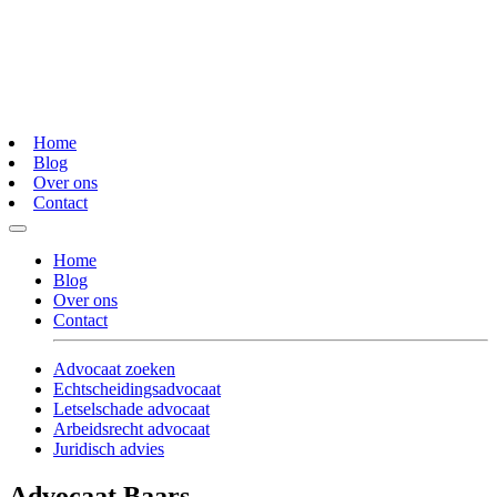
Home
Blog
Over ons
Contact
Home
Blog
Over ons
Contact
Advocaat zoeken
Echtscheidingsadvocaat
Letselschade advocaat
Arbeidsrecht advocaat
Juridisch advies
Advocaat Baars