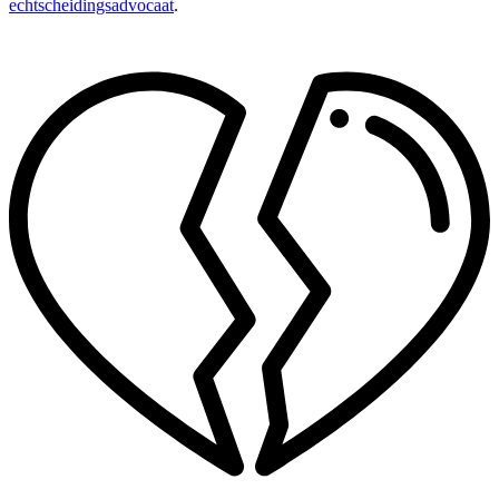
echtscheidingsadvocaat
.