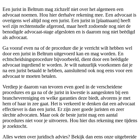
Een jurist in Beltrum mag zichzelf niet over het algemeen een
advocaat noemen. Hou hier derhalve rekening mee. Een advocaat is
overigens wel altijd nog een jurist. Een jurist in [plaatnaam] heeft
wel zijn rechtenstudie afgerond, maar heeft zodoende nog niet de
benodigde advocaat-stage afgesloten en is daarom nog niet beëdigd
als advocaat.
Ga vooraf even na of de procedure die je verricht wilt hebben wel
door een jurist in Beltrum uitgevoerd kan en mag worden. En
echtscheidsingsprocedure bijvoorbeeld, dient door een beëdigde
advocaat ingediend te worden. Je wilt natuurlijk voorkomen dat je
na een jurist betaald te hebben, aansluitend ook nog eens voor een
advocaat te moeten betalen.
Verdiep je daarom van tevoren even goed in de verscheidene
procedures en ga na of de jurist in kwestie is aangesloten bij een
branchevereniging en welke garanties deze biedt, alvorens je met
hem of haar in zee gaat. Het is verkeerd te denken dat een advocaat
effectiever is dan een jurist. Er zijn zeer goede juristen en zeer
slechte advocaten. Maar ook de beste jurist mag een aantal
procedures niet voor je uitvoeren. Hou hier dus rekening mee tijdens
je zoektocht.
Alles weten over juridisch advies? Bekijk dan eens onze uitgebreide