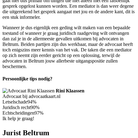
gaat hier dus primair om dingen die niet alleen met een fatsoenlijk
gesprek opgelost kunnen worden. Een mediator is dan weer degene
die uitgerekend het gesprek aangaat met jou en de andere kant, dit is
een stuk informeler.
Wanneer je dus eigenlijk een geding wilt maken van een bepaalde
toestand of wanneer je graag juridisch raadgeving wilt ontvangen
dan zal je in de allermeeste gevallen uitkomen bij advocaten in
Beltrum. Beiden partijen zijn dus werkbaar, maar de advocaat heeft
toch enigszins meer kennis van het vak. De taken die een mediator
op zich neemt zijn eerder gericht op een oplossing, terwijl de
advocaten in Beltrum jouw allerbeste uitgangspositie zullen
beschermen.
Persoonlijke tips nodig?
Rini Klaassen
Advocaat bij advocaatkaart.nl
Letselschade
94%
Juridisch recht
90%
Echtscheidingen
97%
Ik help je graag!
Jurist Beltrum