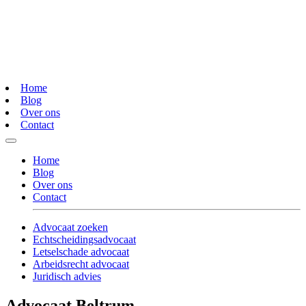
Home
Blog
Over ons
Contact
Home
Blog
Over ons
Contact
Advocaat zoeken
Echtscheidingsadvocaat
Letselschade advocaat
Arbeidsrecht advocaat
Juridisch advies
Advocaat Beltrum