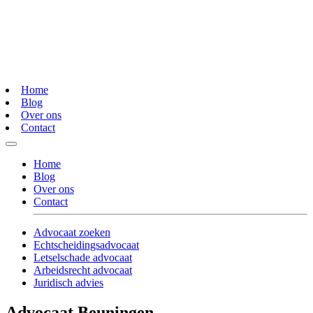
Home
Blog
Over ons
Contact
Home
Blog
Over ons
Contact
Advocaat zoeken
Echtscheidingsadvocaat
Letselschade advocaat
Arbeidsrecht advocaat
Juridisch advies
Advocaat Beuningen