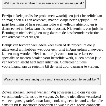
Wat zijn de verschillen tussen een advocaat en een jurist?
Er zijn enkele juridische problemen waarbij een jurist hetzelfde kan
en mag doen als een advocaat, maar dikwijls beter geprijsd. Een
jurist heeft zijn of haar rechtenstudie wel volledig afgerond en is
daarmee net zo bekwaam als een advocaat. Niettemin is een jurist in
Beuningen niet beëdigd en mag daarom de beschermde rechtstitel
van advocaat niet dragen.
Bekijk van tevoren wel iedere keer even of de procedure die je
uitgevoerd wilt hebben wel door een jurist in Amsterdam uitgevoerd
kan en mag worden. Het is natuurlijk zonde om twee keer een
specialist te moeten betalen voor hetzelfde werk, alleen omdat je je
van tevoren slecht hebt laten inlichten. Controleer dit dus
voorafgaand aan de regeling bij de jurist door daarnaar te vragen.
Waarom is het verstandig om verschillende advocaten te vergelijken?
Zoveel mensen, zoveel wensen! Wij adviseren altijd om via ons
verschillende offertes op te vragen. Zo ben je niet alleen verzekerd
van een gunstig tarief, maar kun je ook nog eens iemand zoeken die
aansluit bij je specifieke behoeften en waar je een goede connectie