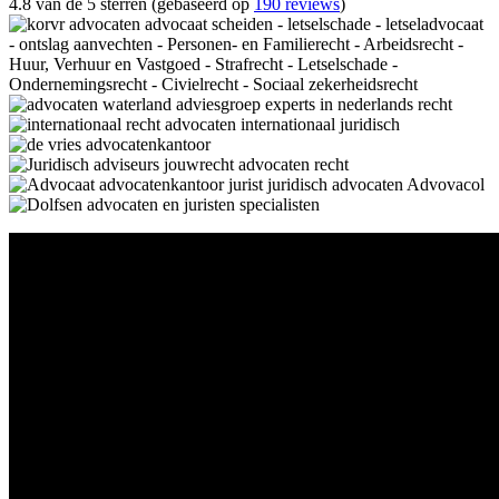
4.8 van de 5 sterren (gebaseerd op
190 reviews
)