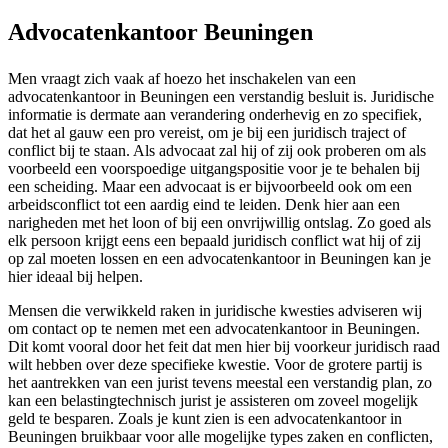
Advocatenkantoor Beuningen
Men vraagt zich vaak af hoezo het inschakelen van een
advocatenkantoor in Beuningen een verstandig besluit is. Juridische
informatie is dermate aan verandering onderhevig en zo specifiek,
dat het al gauw een pro vereist, om je bij een juridisch traject of
conflict bij te staan. Als advocaat zal hij of zij ook proberen om als
voorbeeld een voorspoedige uitgangspositie voor je te behalen bij
een scheiding. Maar een advocaat is er bijvoorbeeld ook om een
arbeidsconflict tot een aardig eind te leiden. Denk hier aan een
narigheden met het loon of bij een onvrijwillig ontslag. Zo goed als
elk persoon krijgt eens een bepaald juridisch conflict wat hij of zij
op zal moeten lossen en een advocatenkantoor in Beuningen kan je
hier ideaal bij helpen.
Mensen die verwikkeld raken in juridische kwesties adviseren wij
om contact op te nemen met een advocatenkantoor in Beuningen.
Dit komt vooral door het feit dat men hier bij voorkeur juridisch raad
wilt hebben over deze specifieke kwestie. Voor de grotere partij is
het aantrekken van een jurist tevens meestal een verstandig plan, zo
kan een belastingtechnisch jurist je assisteren om zoveel mogelijk
geld te besparen. Zoals je kunt zien is een advocatenkantoor in
Beuningen bruikbaar voor alle mogelijke types zaken en conflicten,