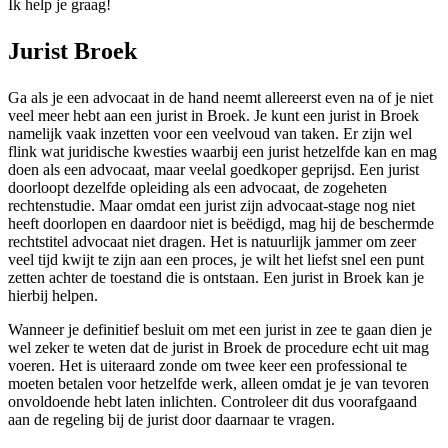
Ik help je graag!
Jurist Broek
Ga als je een advocaat in de hand neemt allereerst even na of je niet
veel meer hebt aan een jurist in Broek. Je kunt een jurist in Broek
namelijk vaak inzetten voor een veelvoud van taken. Er zijn wel
flink wat juridische kwesties waarbij een jurist hetzelfde kan en mag
doen als een advocaat, maar veelal goedkoper geprijsd. Een jurist
doorloopt dezelfde opleiding als een advocaat, de zogeheten
rechtenstudie. Maar omdat een jurist zijn advocaat-stage nog niet
heeft doorlopen en daardoor niet is beëdigd, mag hij de beschermde
rechtstitel advocaat niet dragen. Het is natuurlijk jammer om zeer
veel tijd kwijt te zijn aan een proces, je wilt het liefst snel een punt
zetten achter de toestand die is ontstaan. Een jurist in Broek kan je
hierbij helpen.
Wanneer je definitief besluit om met een jurist in zee te gaan dien je
wel zeker te weten dat de jurist in Broek de procedure echt uit mag
voeren. Het is uiteraard zonde om twee keer een professional te
moeten betalen voor hetzelfde werk, alleen omdat je je van tevoren
onvoldoende hebt laten inlichten. Controleer dit dus voorafgaand
aan de regeling bij de jurist door daarnaar te vragen.