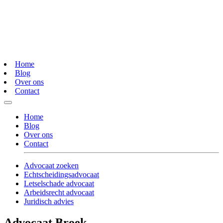
Home
Blog
Over ons
Contact
Home
Blog
Over ons
Contact
Advocaat zoeken
Echtscheidingsadvocaat
Letselschade advocaat
Arbeidsrecht advocaat
Juridisch advies
Advocaat Broek