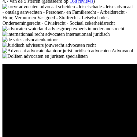
4.7 van de 5 sterren (gebaseerd op
168 reviews
)