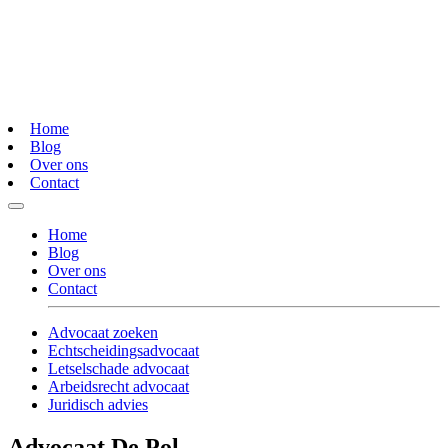
Home
Blog
Over ons
Contact
Home
Blog
Over ons
Contact
Advocaat zoeken
Echtscheidingsadvocaat
Letselschade advocaat
Arbeidsrecht advocaat
Juridisch advies
Advocaat De Pol