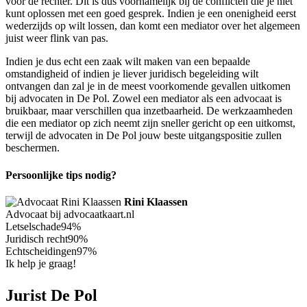
voor de rechter. Dit is dus voornamelijk bij de conflicten die je niet
kunt oplossen met een goed gesprek. Indien je een onenigheid eerst
wederzijds op wilt lossen, dan komt een mediator over het algemeen
juist weer flink van pas.
Indien je dus echt een zaak wilt maken van een bepaalde
omstandigheid of indien je liever juridisch begeleiding wilt
ontvangen dan zal je in de meest voorkomende gevallen uitkomen
bij advocaten in De Pol. Zowel een mediator als een advocaat is
bruikbaar, maar verschillen qua inzetbaarheid. De werkzaamheden
die een mediator op zich neemt zijn sneller gericht op een uitkomst,
terwijl de advocaten in De Pol jouw beste uitgangspositie zullen
beschermen.
Persoonlijke tips nodig?
Rini Klaassen
Advocaat bij advocaatkaart.nl
Letselschade
94%
Juridisch recht
90%
Echtscheidingen
97%
Ik help je graag!
Jurist De Pol