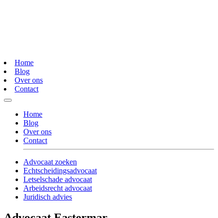
Home
Blog
Over ons
Contact
Home
Blog
Over ons
Contact
Advocaat zoeken
Echtscheidingsadvocaat
Letselschade advocaat
Arbeidsrecht advocaat
Juridisch advies
Advocaat Eastermar