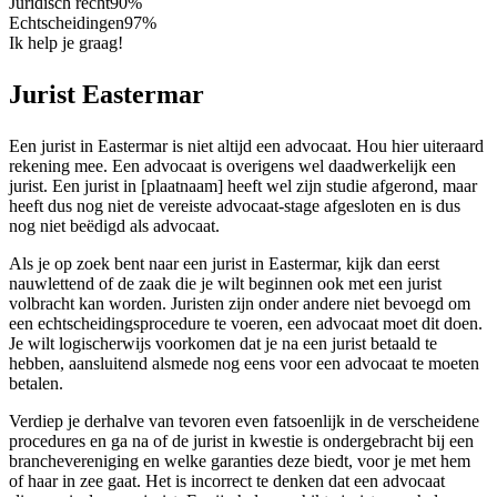
Juridisch recht
90%
Echtscheidingen
97%
Ik help je graag!
Jurist Eastermar
Een jurist in Eastermar is niet altijd een advocaat. Hou hier uiteraard
rekening mee. Een advocaat is overigens wel daadwerkelijk een
jurist. Een jurist in [plaatnaam] heeft wel zijn studie afgerond, maar
heeft dus nog niet de vereiste advocaat-stage afgesloten en is dus
nog niet beëdigd als advocaat.
Als je op zoek bent naar een jurist in Eastermar, kijk dan eerst
nauwlettend of de zaak die je wilt beginnen ook met een jurist
volbracht kan worden. Juristen zijn onder andere niet bevoegd om
een echtscheidingsprocedure te voeren, een advocaat moet dit doen.
Je wilt logischerwijs voorkomen dat je na een jurist betaald te
hebben, aansluitend alsmede nog eens voor een advocaat te moeten
betalen.
Verdiep je derhalve van tevoren even fatsoenlijk in de verscheidene
procedures en ga na of de jurist in kwestie is ondergebracht bij een
branchevereniging en welke garanties deze biedt, voor je met hem
of haar in zee gaat. Het is incorrect te denken dat een advocaat