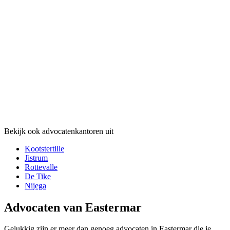
Bekijk ook advocatenkantoren uit
Kootstertille
Jistrum
Rottevalle
De Tike
Nijega
Advocaten van Eastermar
Gelukkig zijn er meer dan genoeg advocaten in Eastermar die je