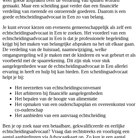
weer goede afspraken over de verdeling van spullen worden
gemaakt. Maar een scheiding gaat verder dan een financiële
verdeling van roerende en onroerende goederen. Daarom is een
goede echtscheidingsadvocaat in Een zo van belang.
Je kunt ervoor kiezen om eveneens gemeenschappelijk als zelf een
echtscheidingsadvocaat in Een te zoeken. Het voordeel van een
echtscheidingsadvocaat in Een is dat je professionele begeleiding
krijgt bij het maken van belangrijke afspraken na het uit elkaar gaan.
De verdeling van de huisraad, naamswijziging, welke
omgangsregeling wil je maken met de kinderen en wat gebeurt er als
voorbeeld met de spaarrekening. Dit zijn stuk voor stuk
aangelegenheden waar de echtscheidingsadvocaat in Een allerlei
ervaring in heeft en hulp bij kan bieden. Een scheidingsadvocaat
helpt je bij:
Het neerzetten van echtscheidingsconvenant
Het arbitreren bij financiële aangelegenheden
Het bepalen van de hoogte van alimentatie
Het opmaken van een ouderschapsplan en overeenkomst voor
co-ouderschap
Het aanbieden van een aanvraag echtscheiding
Ben je op zoek naar een betaalbare, gekwalificeerde en eerlijke
echtscheidingsadvocaat? Vraag dan rechtstreeks en voorlopig een
aantal aanbiedingen via Advocaatkaart op. Zo kun je een aantal