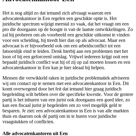
Het is nog altijd zo dat iemand zich afvraagt waarom een
advocatenkantoor in Een regelen een geschikte optie is. Het
juridische spectrum wijzigt meestal zo vaak, dat het vraagt om een
pro die doorgaans op de hoogte is van de laatste ontwikkelingen. Zo
zal hij proberen om als voorbeeld een geschikte uitkomst te vinden
voor een scheiding, hij treedt hier dan op als advocaat. Maar een
advocaat is er bijvoorbeeld ook om een arbeidsconflict tot een
fatsoenlijk eind te leiden. Denk hierbij aan een problemen met het
loon of bij een geforceerd ontslag. Vrijwel iedereen krijgt ooit een
bepaald juridisch conflict wat hij of zij op zal moeten lossen en een
advocatenkantoor in Een kan je hier ideaal bij helpen.
Mensen die verwikkeld raken in juridische problematiek adviseren
wij om contact op te nemen met een advocatenkantoor in Een. Dit
komt overwegend door het feit dat iemand hier graag juridisch
begeleiding wilt hebben over die specifieke kwestie. Voor de grotere
partij is het inhuren van een jurist ook doorgaans een goed idee, zo
kan een fiscaal jurist je begeleiden om zo veel mogelijk geld te
besparen. Je ziet: een advocatenkantoor in Een is van alle markten
thuis en daarom ook dé partij om in te huren voor juridische
vraagstukken of conflicten.
Alle advocatenkantoren uit Een