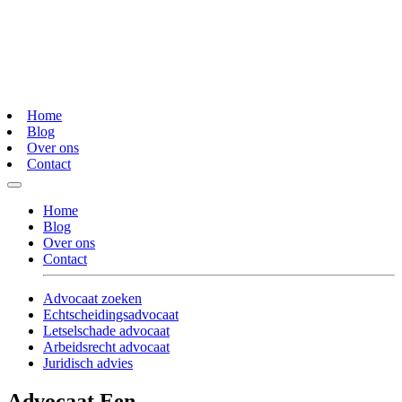
Home
Blog
Over ons
Contact
Home
Blog
Over ons
Contact
Advocaat zoeken
Echtscheidingsadvocaat
Letselschade advocaat
Arbeidsrecht advocaat
Juridisch advies
Advocaat Een