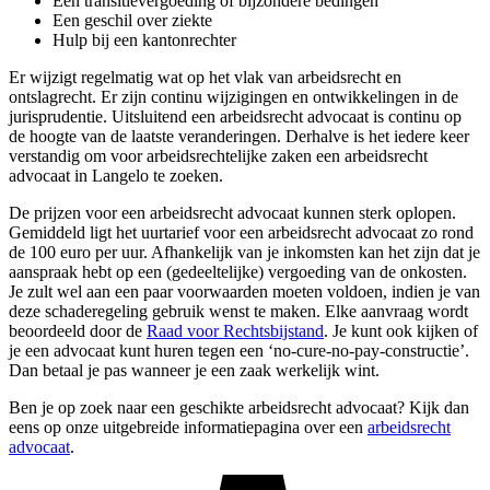
Een transitievergoeding of bijzondere bedingen
Een geschil over ziekte
Hulp bij een kantonrechter
Er wijzigt regelmatig wat op het vlak van arbeidsrecht en
ontslagrecht. Er zijn continu wijzigingen en ontwikkelingen in de
jurisprudentie. Uitsluitend een arbeidsrecht advocaat is continu op
de hoogte van de laatste veranderingen. Derhalve is het iedere keer
verstandig om voor arbeidsrechtelijke zaken een arbeidsrecht
advocaat in Langelo te zoeken.
De prijzen voor een arbeidsrecht advocaat kunnen sterk oplopen.
Gemiddeld ligt het uurtarief voor een arbeidsrecht advocaat zo rond
de 100 euro per uur. Afhankelijk van je inkomsten kan het zijn dat je
aanspraak hebt op een (gedeeltelijke) vergoeding van de onkosten.
Je zult wel aan een paar voorwaarden moeten voldoen, indien je van
deze schaderegeling gebruik wenst te maken. Elke aanvraag wordt
beoordeeld door de
Raad voor Rechtsbijstand
. Je kunt ook kijken of
je een advocaat kunt huren tegen een ‘no-cure-no-pay-constructie’.
Dan betaal je pas wanneer je een zaak werkelijk wint.
Ben je op zoek naar een geschikte arbeidsrecht advocaat? Kijk dan
eens op onze uitgebreide informatiepagina over een
arbeidsrecht
advocaat
.