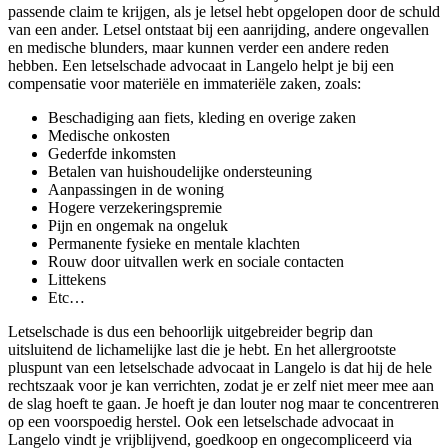
passende claim te krijgen, als je letsel hebt opgelopen door de schuld
van een ander. Letsel ontstaat bij een aanrijding, andere ongevallen
en medische blunders, maar kunnen verder een andere reden
hebben. Een letselschade advocaat in Langelo helpt je bij een
compensatie voor materiële en immateriële zaken, zoals:
Beschadiging aan fiets, kleding en overige zaken
Medische onkosten
Gederfde inkomsten
Betalen van huishoudelijke ondersteuning
Aanpassingen in de woning
Hogere verzekeringspremie
Pijn en ongemak na ongeluk
Permanente fysieke en mentale klachten
Rouw door uitvallen werk en sociale contacten
Littekens
Etc…
Letselschade is dus een behoorlijk uitgebreider begrip dan
uitsluitend de lichamelijke last die je hebt. En het allergrootste
pluspunt van een letselschade advocaat in Langelo is dat hij de hele
rechtszaak voor je kan verrichten, zodat je er zelf niet meer mee aan
de slag hoeft te gaan. Je hoeft je dan louter nog maar te concentreren
op een voorspoedig herstel. Ook een letselschade advocaat in
Langelo vindt je vrijblijvend, goedkoop en ongecompliceerd via