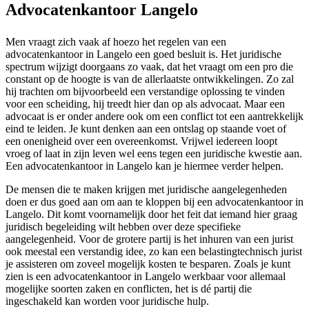
Advocatenkantoor Langelo
Men vraagt zich vaak af hoezo het regelen van een
advocatenkantoor in Langelo een goed besluit is. Het juridische
spectrum wijzigt doorgaans zo vaak, dat het vraagt om een pro die
constant op de hoogte is van de allerlaatste ontwikkelingen. Zo zal
hij trachten om bijvoorbeeld een verstandige oplossing te vinden
voor een scheiding, hij treedt hier dan op als advocaat. Maar een
advocaat is er onder andere ook om een conflict tot een aantrekkelijk
eind te leiden. Je kunt denken aan een ontslag op staande voet of
een onenigheid over een overeenkomst. Vrijwel iedereen loopt
vroeg of laat in zijn leven wel eens tegen een juridische kwestie aan.
Een advocatenkantoor in Langelo kan je hiermee verder helpen.
De mensen die te maken krijgen met juridische aangelegenheden
doen er dus goed aan om aan te kloppen bij een advocatenkantoor in
Langelo. Dit komt voornamelijk door het feit dat iemand hier graag
juridisch begeleiding wilt hebben over deze specifieke
aangelegenheid. Voor de grotere partij is het inhuren van een jurist
ook meestal een verstandig idee, zo kan een belastingtechnisch jurist
je assisteren om zoveel mogelijk kosten te besparen. Zoals je kunt
zien is een advocatenkantoor in Langelo werkbaar voor allemaal
mogelijke soorten zaken en conflicten, het is dé partij die
ingeschakeld kan worden voor juridische hulp.