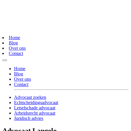
Home
Blog
Over ons
Contact
Home
Blog
Over ons
Contact
Advocaat zoeken
Echtscheidingsadvocaat
Letselschade advocaat
Arbeidsrecht advocaat
Juridisch advies
Advocaat Langelo