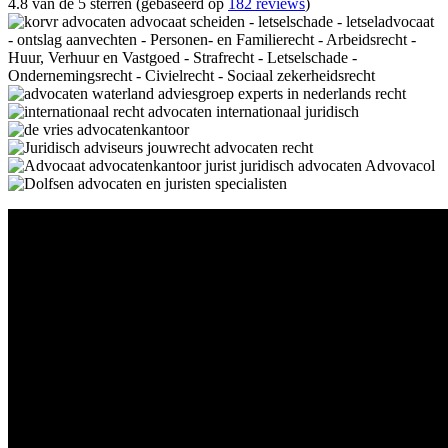
4.8 van de 5 sterren (gebaseerd op
182 reviews
)