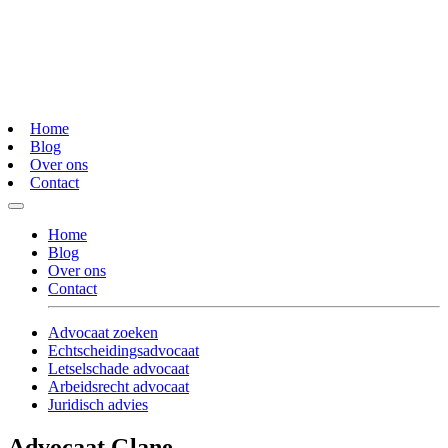
Home
Blog
Over ons
Contact
Home
Blog
Over ons
Contact
Advocaat zoeken
Echtscheidingsadvocaat
Letselschade advocaat
Arbeidsrecht advocaat
Juridisch advies
Advocaat Glane