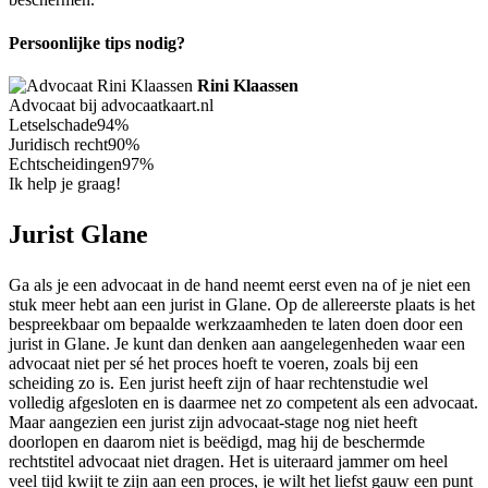
Persoonlijke tips nodig?
Rini Klaassen
Advocaat bij advocaatkaart.nl
Letselschade
94%
Juridisch recht
90%
Echtscheidingen
97%
Ik help je graag!
Jurist Glane
Ga als je een advocaat in de hand neemt eerst even na of je niet een
stuk meer hebt aan een jurist in Glane. Op de allereerste plaats is het
bespreekbaar om bepaalde werkzaamheden te laten doen door een
jurist in Glane. Je kunt dan denken aan aangelegenheden waar een
advocaat niet per sé het proces hoeft te voeren, zoals bij een
scheiding zo is. Een jurist heeft zijn of haar rechtenstudie wel
volledig afgesloten en is daarmee net zo competent als een advocaat.
Maar aangezien een jurist zijn advocaat-stage nog niet heeft
doorlopen en daarom niet is beëdigd, mag hij de beschermde
rechtstitel advocaat niet dragen. Het is uiteraard jammer om heel
veel tijd kwijt te zijn aan een proces, je wilt het liefst gauw een punt