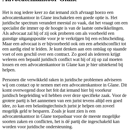
Het is nog iedere keer zo dat iemand zich afvraagt hoezo een
advocatenkantoor in Glane inschakelen een goede optie is. Het
juridische spectrum verandert meestal zo vaak, dat het vraagt om een
specialist die immer op de hoogte is van de laatste ontwikkelingen.
Als advocaat zal hij of zij ook proberen om als voorbeeld een
gunstige uitgangspositie voor je te verkrijgen bij een echtscheiding.
Maar een advocaat is er bijvoorbeeld ook om een arbeidsconflict tot
een aardig eind te leiden. Je kunt denken aan een ontslag op staande
voet of een geschil over een contract. Zo goed als iedereen krijgt
weleens een bepaald juridisch conflict wat hij of zij op zal moeten
lossen en een advocatenkantoor in Glane kan je hier uitstekend bij
helpen.
Personen die verwikkeld raken in juridische problemen adviseren
wij om contact op te nemen met een advocatenkantoor in Glane. Dit
komt overwegend door het feit dat iemand hier bij voorkeur
juridisch begeleiding wil hebben over deze specifieke zaak. Voor de
grotere partij is het aannemen van een jurist tevens altijd een goed
idee, zo kan een belastingtechnisch jurist je helpen om zoveel
mogelijk geld te besparen. Zoals je kunt zien is een
advocatenkantoor in Glane toepasbaar voor de meeste mogelijke
soorten zaken en conflicten, het is dé partij die ingeschakeld kan
worden voor juridische ondersteuning.