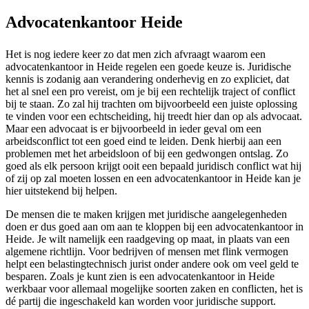
Advocatenkantoor Heide
Het is nog iedere keer zo dat men zich afvraagt waarom een
advocatenkantoor in Heide regelen een goede keuze is. Juridische
kennis is zodanig aan verandering onderhevig en zo expliciet, dat
het al snel een pro vereist, om je bij een rechtelijk traject of conflict
bij te staan. Zo zal hij trachten om bijvoorbeeld een juiste oplossing
te vinden voor een echtscheiding, hij treedt hier dan op als advocaat.
Maar een advocaat is er bijvoorbeeld in ieder geval om een
arbeidsconflict tot een goed eind te leiden. Denk hierbij aan een
problemen met het arbeidsloon of bij een gedwongen ontslag. Zo
goed als elk persoon krijgt ooit een bepaald juridisch conflict wat hij
of zij op zal moeten lossen en een advocatenkantoor in Heide kan je
hier uitstekend bij helpen.
De mensen die te maken krijgen met juridische aangelegenheden
doen er dus goed aan om aan te kloppen bij een advocatenkantoor in
Heide. Je wilt namelijk een raadgeving op maat, in plaats van een
algemene richtlijn. Voor bedrijven of mensen met flink vermogen
helpt een belastingtechnisch jurist onder andere ook om veel geld te
besparen. Zoals je kunt zien is een advocatenkantoor in Heide
werkbaar voor allemaal mogelijke soorten zaken en conflicten, het is
dé partij die ingeschakeld kan worden voor juridische support.