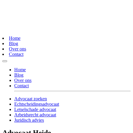
Home
Blog
Over ons
Contact
Home
Blog
Over ons
Contact
Advocaat zoeken
Echtscheidingsadvocaat
Letselschade advocaat
Arbeidsrecht advocaat
Juridisch advies
Advocaat Heide