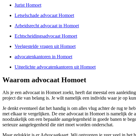
Jurist Homoet
Letselschade advocaat Homoet
Arbeidsrecht advocaat in Homoet
Echtscheidingsadvocaat Homoet
Veelgestelde vragen uit Homoet
advocatenkantoren in Homoet
Uitgelichte advocatenkantoren uit Homoet
Waarom advocaat Homoet
Als je een advocaat in Homoet zoekt, heeft dat meestal een aanleidi
project die van belang is. Je wilt namelijk een individu waar je op 
Je denkt eventueel dat het handig is om alles vlug achter de rug te h
met elkaar te vergelijken. De ene advocaat in Homoet is namelijk de an
noodzakelijk om een bepaalde aangelegenheid in goede banen te begel
serieuze aangelegenheid die niet moet worden onderschat.
Maar gelukkig is er Advocaatkaart. Wij ontzorgen je zeer veel in het he