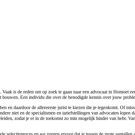
ng. Vaak is de reden om op zoek te gaan naar een advocaat in Homoet ee
kunt bouwen. Een individu die over de benodigde kennis over jouw prob
ebben en daardoor de allereerste jurist te kiezen die je tegenkomt. Of 
dere niet en de specialismen en tariefstellingen van advocaten lopen da
eiden, zodat je er in de toekomst zo min mogelijk hinder van hebt. Va
le selectieproces en we zorgen ervoor dat je tussen de grote aantallen a