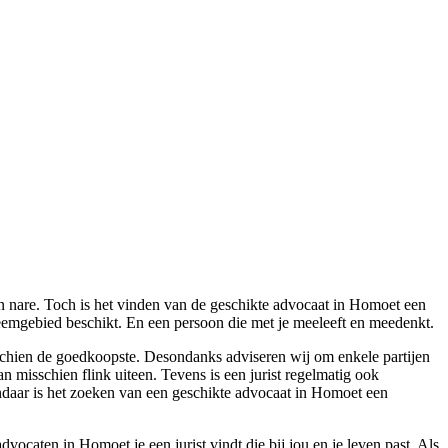
n nare. Toch is het vinden van de geschikte advocaat in Homoet een
leemgebied beschikt. En een persoon die met je meeleeft en meedenkt.
misschien de goedkoopste. Desondanks adviseren wij om enkele partijen
n misschien flink uiteen. Tevens is een jurist regelmatig ook
ndaar is het zoeken van een geschikte advocaat in Homoet een
dvocaten in Homoet je een jurist vindt die bij jou en je leven past. Als