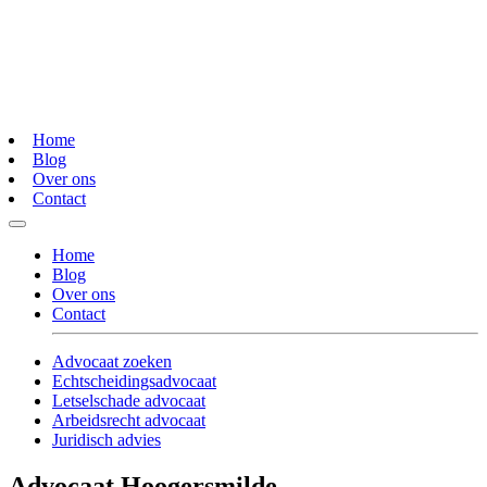
Home
Blog
Over ons
Contact
Home
Blog
Over ons
Contact
Advocaat zoeken
Echtscheidingsadvocaat
Letselschade advocaat
Arbeidsrecht advocaat
Juridisch advies
Advocaat Hoogersmilde