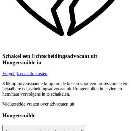
Schakel een Echtscheidingsadvocaat uit
Hoogersmilde in
Vergelijk eerst de kosten
Klik op bovenstaande knop om de kosten voor een professionele en
betaalbare echtscheidingsadvocaat uit Hoogersmilde in te zien en
hem/haar vervolgens in te schakelen.
Veelgestelde vragen over advocaten uit
Hoogersmilde