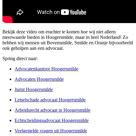
Bekijk deze video om erachter te komen hoe wij niet alleen
meerwaarde bieden in Hoogersmilde, maar in heel Nederland! Zo
hebben wij mensen uit Bovensmilde, Smilde en Oranje bijvoorbeeld
ook geholpen aan een advocaat.
Spring direct naar:
Advocatenkantoor Hoogersmilde
Advocaten Hoogersmilde
Jurist Hoogersmilde
Letselschade advocaat Hoogersmilde
Arbeidsrecht advocaat in Hoogersmilde
Echtscheidingsadvocaat Hoogersmilde
Veelgestelde vragen uit Hoogersmilde