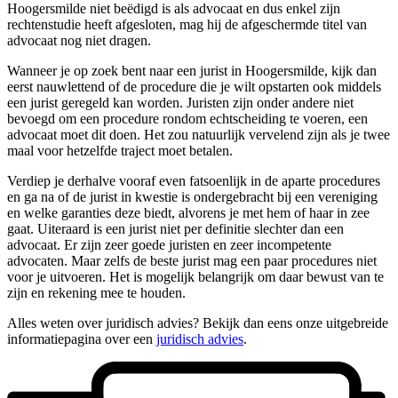
Hoogersmilde niet beëdigd is als advocaat en dus enkel zijn
rechtenstudie heeft afgesloten, mag hij de afgeschermde titel van
advocaat nog niet dragen.
Wanneer je op zoek bent naar een jurist in Hoogersmilde, kijk dan
eerst nauwlettend of de procedure die je wilt opstarten ook middels
een jurist geregeld kan worden. Juristen zijn onder andere niet
bevoegd om een procedure rondom echtscheiding te voeren, een
advocaat moet dit doen. Het zou natuurlijk vervelend zijn als je twee
maal voor hetzelfde traject moet betalen.
Verdiep je derhalve vooraf even fatsoenlijk in de aparte procedures
en ga na of de jurist in kwestie is ondergebracht bij een vereniging
en welke garanties deze biedt, alvorens je met hem of haar in zee
gaat. Uiteraard is een jurist niet per definitie slechter dan een
advocaat. Er zijn zeer goede juristen en zeer incompetente
advocaten. Maar zelfs de beste jurist mag een paar procedures niet
voor je uitvoeren. Het is mogelijk belangrijk om daar bewust van te
zijn en rekening mee te houden.
Alles weten over juridisch advies? Bekijk dan eens onze uitgebreide
informatiepagina over een
juridisch advies
.