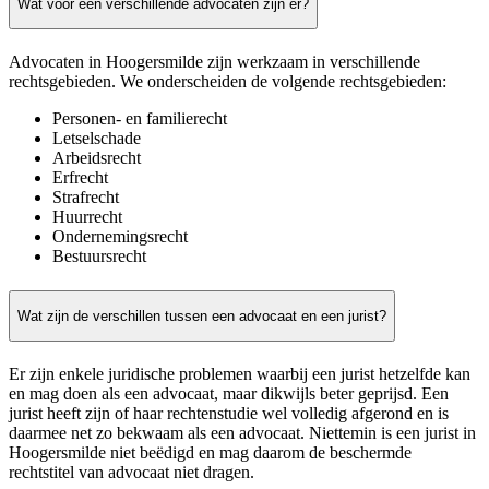
Wat voor een verschillende advocaten zijn er?
Advocaten in Hoogersmilde zijn werkzaam in verschillende
rechtsgebieden. We onderscheiden de volgende rechtsgebieden:
Personen- en familierecht
Letselschade
Arbeidsrecht
Erfrecht
Strafrecht
Huurrecht
Ondernemingsrecht
Bestuursrecht
Wat zijn de verschillen tussen een advocaat en een jurist?
Er zijn enkele juridische problemen waarbij een jurist hetzelfde kan
en mag doen als een advocaat, maar dikwijls beter geprijsd. Een
jurist heeft zijn of haar rechtenstudie wel volledig afgerond en is
daarmee net zo bekwaam als een advocaat. Niettemin is een jurist in
Hoogersmilde niet beëdigd en mag daarom de beschermde
rechtstitel van advocaat niet dragen.