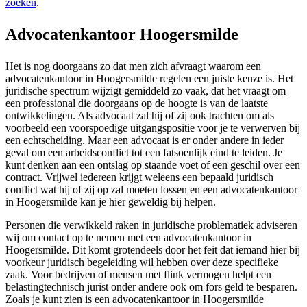
zoeken
.
Advocatenkantoor Hoogersmilde
Het is nog doorgaans zo dat men zich afvraagt waarom een
advocatenkantoor in Hoogersmilde regelen een juiste keuze is. Het
juridische spectrum wijzigt gemiddeld zo vaak, dat het vraagt om
een professional die doorgaans op de hoogte is van de laatste
ontwikkelingen. Als advocaat zal hij of zij ook trachten om als
voorbeeld een voorspoedige uitgangspositie voor je te verwerven bij
een echtscheiding. Maar een advocaat is er onder andere in ieder
geval om een arbeidsconflict tot een fatsoenlijk eind te leiden. Je
kunt denken aan een ontslag op staande voet of een geschil over een
contract. Vrijwel iedereen krijgt weleens een bepaald juridisch
conflict wat hij of zij op zal moeten lossen en een advocatenkantoor
in Hoogersmilde kan je hier geweldig bij helpen.
Personen die verwikkeld raken in juridische problematiek adviseren
wij om contact op te nemen met een advocatenkantoor in
Hoogersmilde. Dit komt grotendeels door het feit dat iemand hier bij
voorkeur juridisch begeleiding wil hebben over deze specifieke
zaak. Voor bedrijven of mensen met flink vermogen helpt een
belastingtechnisch jurist onder andere ook om fors geld te besparen.
Zoals je kunt zien is een advocatenkantoor in Hoogersmilde