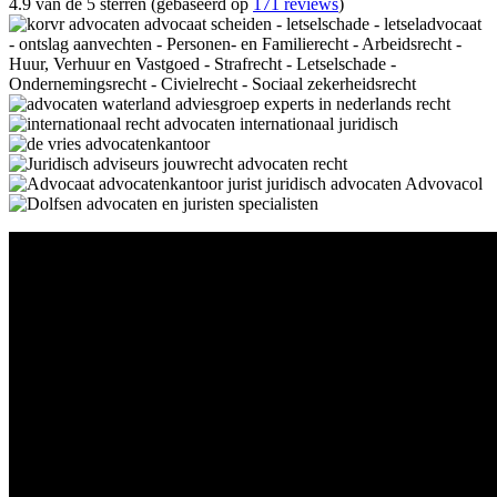
4.9 van de 5 sterren (gebaseerd op
171 reviews
)